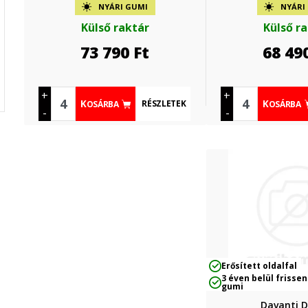
NYÁRI GUMI
NYÁRI
Külső raktár
Külső r
73 790
Ft
68 49
+
+
RÉSZLETEK
KOSÁRBA
KOSÁRBA
-
-
Erősített oldalfal
3 éven belül frissen
gumi
Davanti D