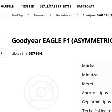
ALUFELNI
TESZTEK
SZÁLLÍTÁS ÉS FIZETÉS
KAPCSOLAT
Kezdőlap
Termékek
Gumiabroncs
Goodyear EAGLE F1 (A
Goodyear EAGLE F1 (ASYMMETRIC
cikkszám:
587964
os
Márka
Mintázat
Méret
Abroncs típus
Gépjármű típus
Terhelési index