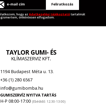
Feliratkozás
ilatkozom, hogy az
Adatkezelési tájékoztató
tartalmát
gismertem, önkéntesen elfogadom.
TAYLOR GUMI- ÉS
KLÍMASZERVIZ KFT.
1194 Budapest Méta u. 13.
+36 (1) 280 6567
info@gumibomba.hu
GUMISZERVÍZ NYITVA TARTÁS
H-P 08:00-17:00
(Ebédidő: 12:30-13:00)