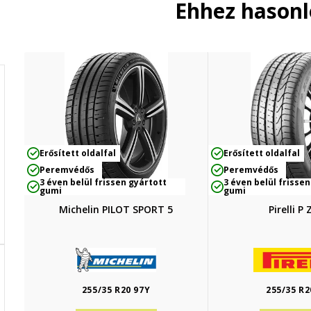
Ehhez hason
Erősített oldalfal
Erősített oldalfal
Peremvédős
Peremvédős
3 éven belül frissen gyártott
3 éven belül frissen
gumi
gumi
Michelin PILOT SPORT 5
Pirelli P
255/35 R20 97Y
255/35 R2