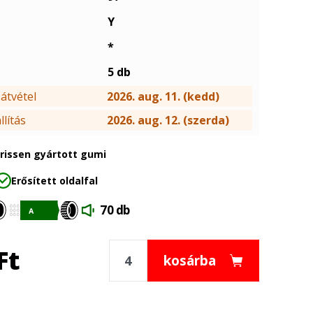
Y
*
5 db
átvétel
2026. aug. 11. (kedd)
lítás
2026. aug. 12. (szerda)
frissen gyártott gumi
Erősített oldalfal
70 db
Ft
kosárba