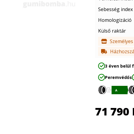
Sebesség index
Homologizáció
Külső raktár
Személyes 
Házhozszál
3 éven belül 
Peremvédős
71 790