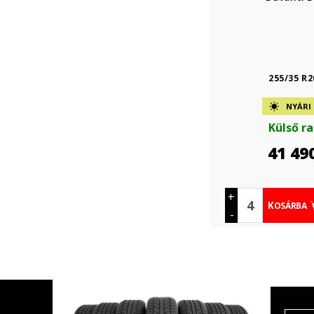
255/35 R2
NYÁRI
Külső r
41 49
+
KOSÁRBA
-