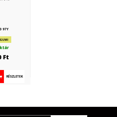
0 97Y
 GUMI
aktár
0
Ft
RÉSZLETEK