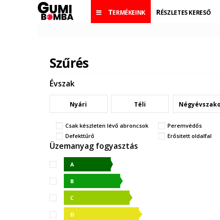
TERMÉKEINK
RÉSZLETES KERESŐ
Szűrés
Évszak
Nyári
Téli
Négyévszak
Csak készleten lévő abroncsok
Peremvédős
Defekttűrő
Erősitett oldalfal
Üzemanyag fogyasztás