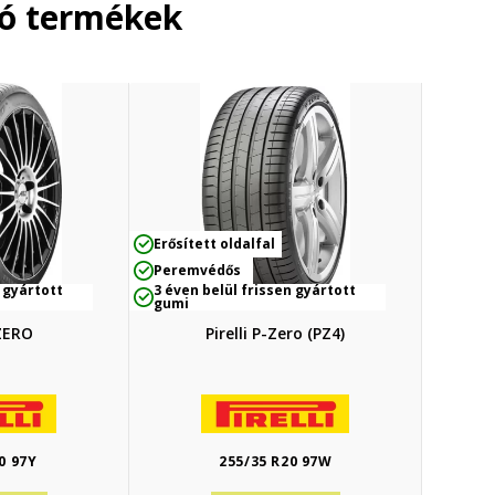
ló termékek
Erősített oldalfal
Peremvédős
 gyártott
3 éven belül frissen gyártott
gumi
 ZERO
Pirelli P-Zero (PZ4)
0 97Y
255/35 R20 97W