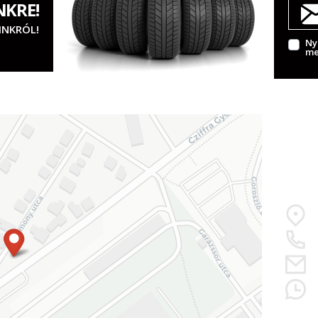
NKRE!
INKRÓL!
Ny
me