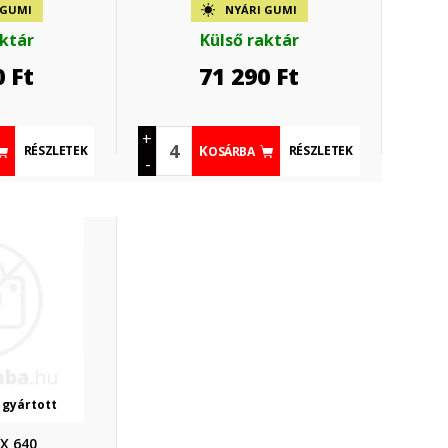
 GUMI
NYÁRI GUMI
aktár
Külső raktár
0
Ft
71 290
Ft
+
RÉSZLETEK
RÉSZLETEK
KOSÁRBA
-
 gyártott
X 640