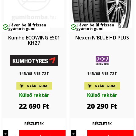
3 éven belül frissen
3 éven belül frissen
gyártott gumi
gyártott gumi
Kumho ECOWING ES01
Nexen N'BLUE HD PLUS
KH27
145/65 R15 72T
145/65 R15 72T
NYÁRI GUMI
NYÁRI GUMI
Külső raktár
Külső raktár
22 690
Ft
20 290
Ft
RÉSZLETEK
RÉSZLETEK
+
+