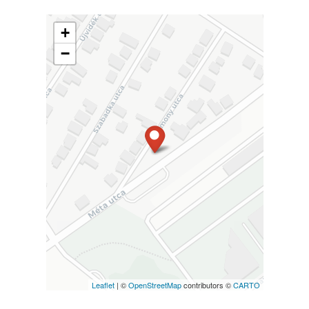
+
−
Leaflet
| ©
OpenStreetMap
contributors ©
CARTO