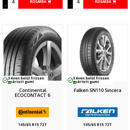
KOSÁRBA
KOSÁRBA
-
-
3 éven belül frissen
3 éven belül frissen
gyártott gumi
gyártott gumi
Continental
Falken SN110 Sincera
ECOCONTACT 6
145/65 R15 72T
145/65 R15 72T