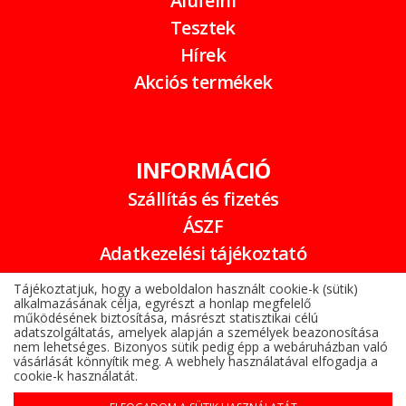
Alufelni
Tesztek
Hírek
Akciós termékek
INFORMÁCIÓ
Szállítás és fizetés
ÁSZF
Adatkezelési tájékoztató
Garancia
Tájékoztatjuk, hogy a weboldalon használt cookie-k (sütik)
alkalmazásának célja, egyrészt a honlap megfelelő
Online elállási nyilatkozat
működésének biztosítása, másrészt statisztikai célú
adatszolgáltatás, amelyek alapján a személyek beazonosítása
nem lehetséges. Bizonyos sütik pedig épp a webáruházban való
vásárlását könnyítik meg. A webhely használatával elfogadja a
cookie-k használatát.