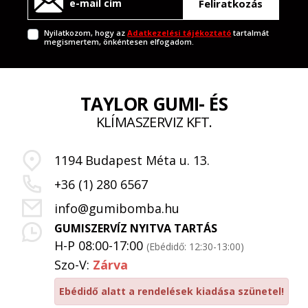
Feliratkozás
Nyilatkozom, hogy az
Adatkezelési tájékoztató
tartalmát
megismertem, önkéntesen elfogadom.
TAYLOR GUMI- ÉS
KLÍMASZERVIZ KFT.
1194 Budapest Méta u. 13.
+36 (1) 280 6567
info@gumibomba.hu
GUMISZERVÍZ NYITVA TARTÁS
H-P 08:00-17:00
(Ebédidő: 12:30-13:00)
Szo-V:
Zárva
Ebédidő alatt a rendelések kiadása szünetel!