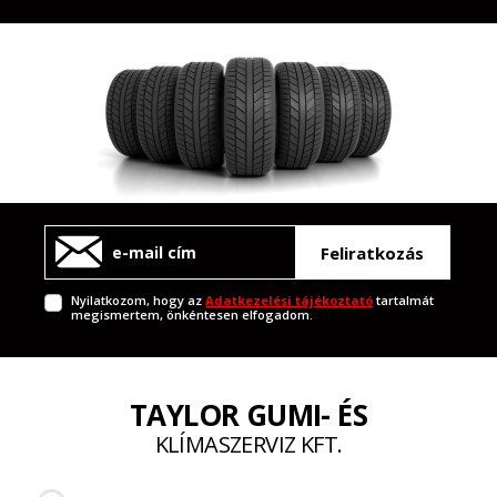
Feliratkozás
Nyilatkozom, hogy az
Adatkezelési tájékoztató
tartalmát
megismertem, önkéntesen elfogadom.
TAYLOR GUMI- ÉS
KLÍMASZERVIZ KFT.