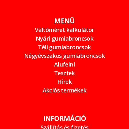
MENÜ
Váltóméret kalkulátor
Nyári gumiabroncsok
Téli gumiabroncsok
Négyévszakos gumiabroncsok
Alufelni
Tesztek
Hírek
Akciós termékek
INFORMÁCIÓ
Szállítás és fizetés