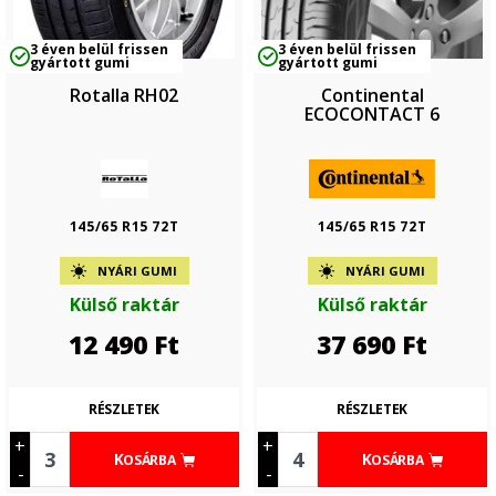
3 éven belül frissen
3 éven belül frissen
gyártott gumi
gyártott gumi
Rotalla RH02
Continental
ECOCONTACT 6
145/65 R15 72T
145/65 R15 72T
NYÁRI GUMI
NYÁRI GUMI
Külső raktár
Külső raktár
12 490
Ft
37 690
Ft
RÉSZLETEK
RÉSZLETEK
+
+
KOSÁRBA
KOSÁRBA
-
-