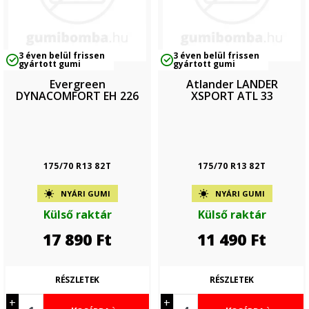
3 éven belül frissen
3 éven belül frissen
gyártott gumi
gyártott gumi
Evergreen
Atlander LANDER
DYNACOMFORT EH 226
XSPORT ATL 33
175/70 R13 82T
175/70 R13 82T
NYÁRI GUMI
NYÁRI GUMI
Külső raktár
Külső raktár
17 890
Ft
11 490
Ft
RÉSZLETEK
RÉSZLETEK
+
+