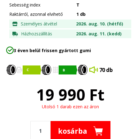
Sebesség index
T
Raktárról, azonnal elvihető
1 db
Személyes átvétel
2026. aug. 10. (hétfő)
Házhozszállítás
2026. aug. 11. (kedd)
3 éven belül frissen gyártott gumi
70 db
19 990
Ft
Utolsó 1 darab ezen az áron
kosárba