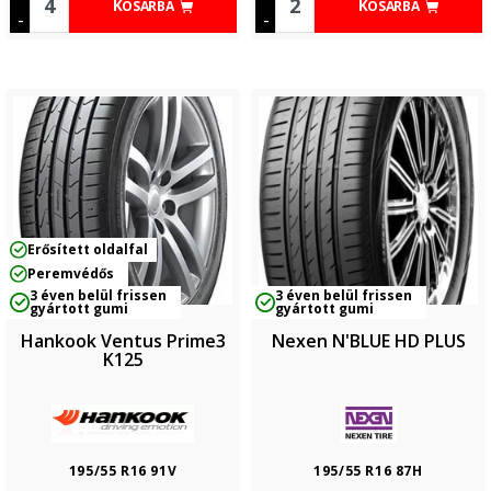
KOSÁRBA
KOSÁRBA
-
-
Erősített oldalfal
Peremvédős
3 éven belül frissen
3 éven belül frissen
gyártott gumi
gyártott gumi
Hankook Ventus Prime3
Nexen N'BLUE HD PLUS
K125
195/55 R16 91V
195/55 R16 87H