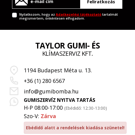
Feliratkozás
Nyilatkozom, hogy az
Adatkezelési tájékoztató
tartalmát
megismertem, önkéntesen elfogadom.
TAYLOR GUMI- ÉS
KLÍMASZERVIZ KFT.
1194 Budapest Méta u. 13.
+36 (1) 280 6567
info@gumibomba.hu
GUMISZERVÍZ NYITVA TARTÁS
H-P 08:00-17:00
(Ebédidő: 12:30-13:00)
Szo-V:
Zárva
Ebédidő alatt a rendelések kiadása szünetel!