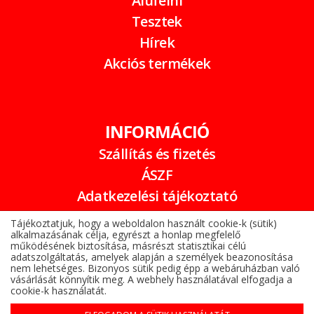
Alufelni
Tesztek
Hírek
Akciós termékek
INFORMÁCIÓ
Szállítás és fizetés
ÁSZF
Adatkezelési tájékoztató
Garancia
Tájékoztatjuk, hogy a weboldalon használt cookie-k (sütik)
alkalmazásának célja, egyrészt a honlap megfelelő
Online elállási nyilatkozat
működésének biztosítása, másrészt statisztikai célú
adatszolgáltatás, amelyek alapján a személyek beazonosítása
nem lehetséges. Bizonyos sütik pedig épp a webáruházban való
vásárlását könnyítik meg. A webhely használatával elfogadja a
cookie-k használatát.