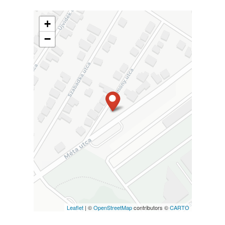
+
−
Leaflet
| ©
OpenStreetMap
contributors ©
CARTO