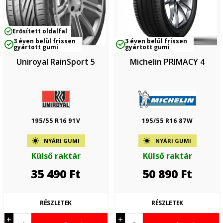
Erősített oldalfal
3 éven belül frissen
3 éven belül frissen
gyártott gumi
gyártott gumi
Uniroyal RainSport 5
Michelin PRIMACY 4
195/55 R16 91V
195/55 R16 87W
NYÁRI GUMI
NYÁRI GUMI
Külső raktár
Külső raktár
35 490
Ft
50 890
Ft
RÉSZLETEK
RÉSZLETEK
+
+