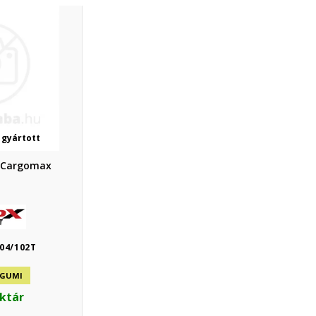
 gyártott
 Cargomax
104/102T
 GUMI
aktár