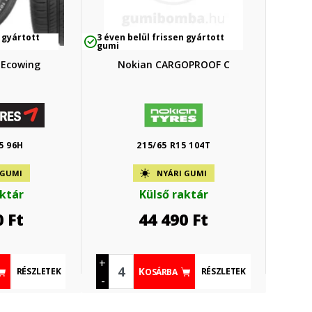
 gyártott
3 éven belül frissen gyártott
gumi
 Ecowing
Nokian CARGOPROOF C
5 96H
215/65 R15 104T
 GUMI
NYÁRI GUMI
aktár
Külső raktár
0
Ft
44 490
Ft
+
RÉSZLETEK
RÉSZLETEK
KOSÁRBA
-