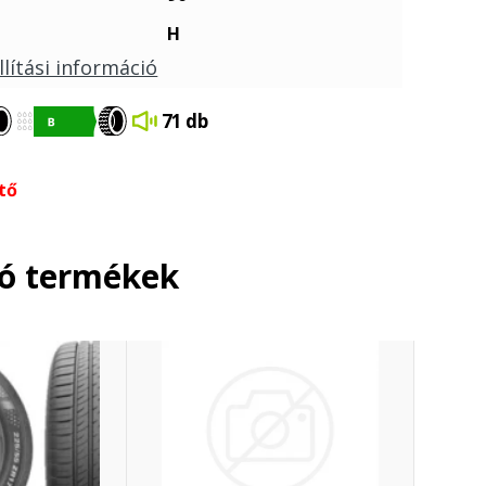
H
llítási információ
71 db
tő
ló termékek