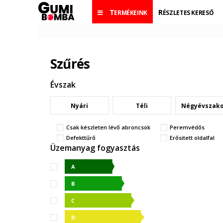
TERMÉKEINK
RÉSZLETES KERESŐ
Szűrés
Évszak
Nyári
Téli
Négyévszak
Csak készleten lévő abroncsok
Peremvédős
Defekttűrő
Erősitett oldalfal
Üzemanyag fogyasztás