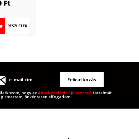
0
Ft
RÉSZLETEK
Feliratkozás
ilatkozom, hogy az
Adatkezelési tájékoztató
tartalmát
gismertem, önkéntesen elfogadom.