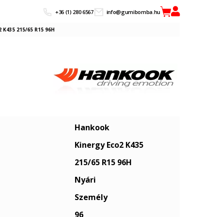
+36 (1) 280 6567
info@gumibomba.hu
 K435 215/65 R15 96H
Hankook
Kinergy Eco2 K435
215/65 R15 96H
Nyári
Személy
96