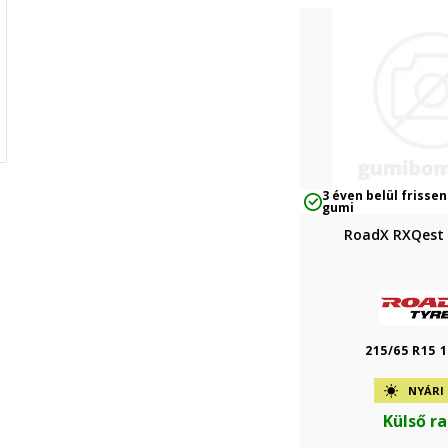
3 éven belül frissen
gumi
RoadX RXQest
215/65 R15 
NYÁRI
Külső r