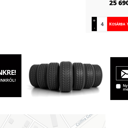
25 69
+
KOSÁRBA
-
NKRE!
INKRÓL!
Ny
me