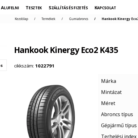
ALUFELNI
TESZTEK
SZÁLLÍTÁS ÉS FIZETÉS
KAPCSOLAT
Kezdőlap
Termékek
Gumiabroncs
Hankook Kinergy Eco2
Hankook Kinergy Eco2 K435
cikkszám:
1022791
os
Márka
Mintázat
Méret
Abroncs típus
Gépjármű típus
Terhelési index