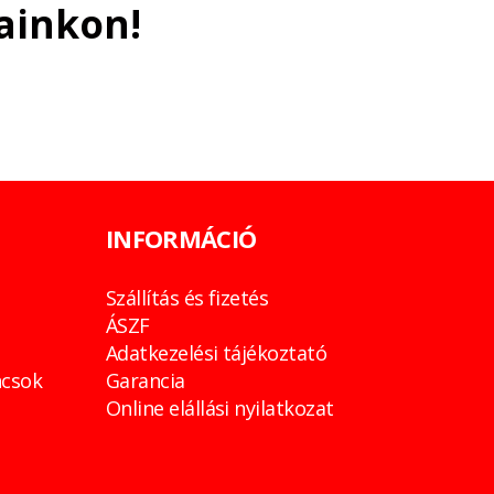
ainkon!
INFORMÁCIÓ
Szállítás és fizetés
ÁSZF
Adatkezelési tájékoztató
csok
Garancia
Online elállási nyilatkozat