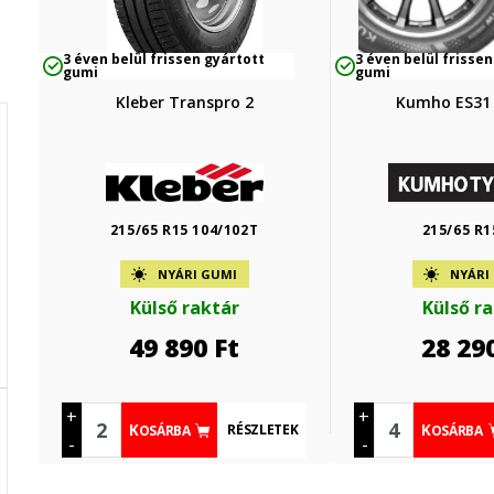
3 éven belül frissen gyártott
3 éven belül frissen
gumi
gumi
Kleber Transpro 2
Kumho ES31
215/65 R15 104/102T
215/65 R1
NYÁRI GUMI
NYÁRI
Külső raktár
Külső r
49 890
Ft
28 29
+
+
RÉSZLETEK
KOSÁRBA
KOSÁRBA
-
-