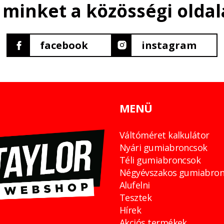
 minket a közösségi oldal
facebook
instagram
MENÜ
Váltóméret kalkulátor
Nyári gumiabroncsok
Téli gumiabroncsok
Négyévszakos gumiabron
Alufelni
Tesztek
Hírek
Akciós termékek