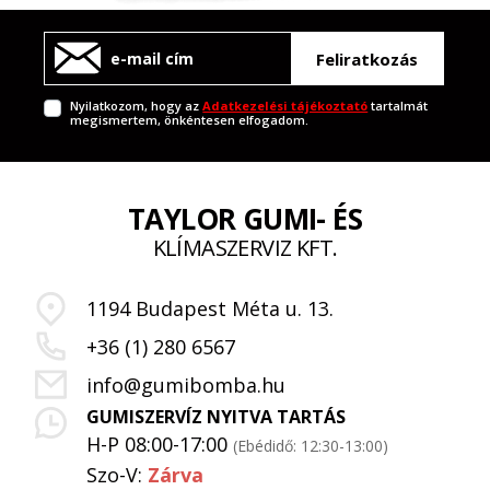
Feliratkozás
Nyilatkozom, hogy az
Adatkezelési tájékoztató
tartalmát
megismertem, önkéntesen elfogadom.
TAYLOR GUMI- ÉS
KLÍMASZERVIZ KFT.
1194 Budapest Méta u. 13.
+36 (1) 280 6567
info@gumibomba.hu
GUMISZERVÍZ NYITVA TARTÁS
H-P 08:00-17:00
(Ebédidő: 12:30-13:00)
Szo-V:
Zárva