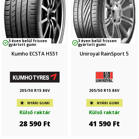
3 éven belül frissen
3 éven belül frissen
gyártott gumi
gyártott gumi
Kumho ECSTA HS51
Uniroyal RainSport 5
205/50 R15 86V
205/50 R15 86V
NYÁRI GUMI
NYÁRI GUMI
Külső raktár
Külső raktár
28 590
Ft
41 590
Ft