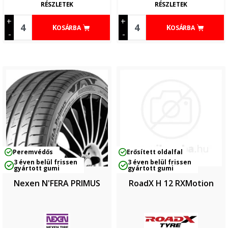
RÉSZLETEK
RÉSZLETEK
+
+
KOSÁRBA
KOSÁRBA
-
-
Peremvédős
Erősített oldalfal
3 éven belül frissen
3 éven belül frissen
gyártott gumi
gyártott gumi
Nexen N'FERA PRIMUS
RoadX H 12 RXMotion