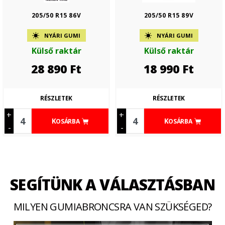
205/50 R15 86V
205/50 R15 89V
NYÁRI GUMI
NYÁRI GUMI
Külső raktár
Külső raktár
28 890
Ft
18 990
Ft
RÉSZLETEK
RÉSZLETEK
+
+
KOSÁRBA
KOSÁRBA
-
-
SEGÍTÜNK A VÁLASZTÁSBAN
MILYEN GUMIABRONCSRA VAN SZÜKSÉGED?