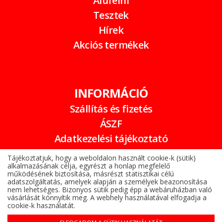
Alufelni
Tesztek
Hírek
Akciós termékek
INFORMÁCIÓ
Szállítás és fizetés
ÁSZF
Adatkezelési tájékoztató
Garancia
Tájékoztatjuk, hogy a weboldalon használt cookie-k (sütik)
alkalmazásának célja, egyrészt a honlap megfelelő
Online elállási nyilatkozat
működésének biztosítása, másrészt statisztikai célú
adatszolgáltatás, amelyek alapján a személyek beazonosítása
nem lehetséges. Bizonyos sütik pedig épp a webáruházban való
vásárlását könnyítik meg. A webhely használatával elfogadja a
cookie-k használatát.