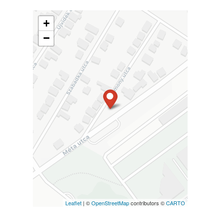
+
−
Leaflet
| ©
OpenStreetMap
contributors ©
CARTO