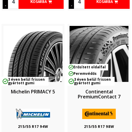
KOSÁRBA
KOSÁRBA
-
-
Erősített oldalfal
Peremvédős
3 éven belül frissen
3 éven belül frissen
gyártott gumi
gyártott gumi
Michelin PRIMACY 5
Continental
PremiumContact 7
215/55 R17 94W
215/55 R17 98W