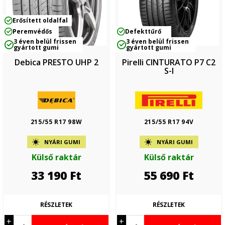
Erősített oldalfal
Peremvédős
Defekttűrő
3 éven belül frissen
3 éven belül frissen
gyártott gumi
gyártott gumi
Debica PRESTO UHP 2
Pirelli CINTURATO P7 C2
S-I
215/55 R17 98W
215/55 R17 94V
NYÁRI GUMI
NYÁRI GUMI
Külső raktár
Külső raktár
33 190
Ft
55 690
Ft
RÉSZLETEK
RÉSZLETEK
+
+