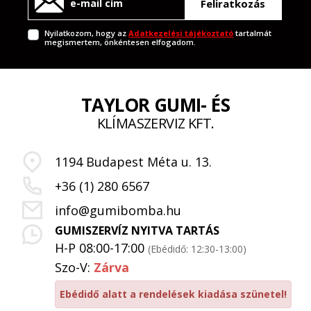
Feliratkozás
Nyilatkozom, hogy az
Adatkezelési tájékoztató
tartalmát
megismertem, önkéntesen elfogadom.
TAYLOR GUMI- ÉS
KLÍMASZERVIZ KFT.
1194 Budapest Méta u. 13.
+36 (1) 280 6567
info@gumibomba.hu
GUMISZERVÍZ NYITVA TARTÁS
H-P 08:00-17:00
(Ebédidő: 12:30-13:00)
Szo-V:
Zárva
Ebédidő alatt a rendelések kiadása szünetel!