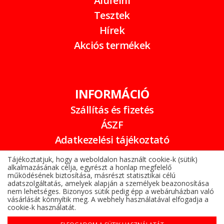
Alufelni
Tesztek
Hírek
Akciós termékek
INFORMÁCIÓ
Szállítás és fizetés
ÁSZF
Adatkezelési tájékoztató
Garancia
Tájékoztatjuk, hogy a weboldalon használt cookie-k (sütik)
alkalmazásának célja, egyrészt a honlap megfelelő
Online elállási nyilatkozat
működésének biztosítása, másrészt statisztikai célú
adatszolgáltatás, amelyek alapján a személyek beazonosítása
nem lehetséges. Bizonyos sütik pedig épp a webáruházban való
vásárlását könnyítik meg. A webhely használatával elfogadja a
cookie-k használatát.