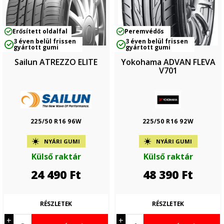
Erősített oldalfal
Peremvédős
3 éven belül frissen
3 éven belül frissen
gyártott gumi
gyártott gumi
Sailun ATREZZO ELITE
Yokohama ADVAN FLEVA
V701
225/50 R16 96W
225/50 R16 92W
NYÁRI GUMI
NYÁRI GUMI
Külső raktár
Külső raktár
24 490
Ft
48 390
Ft
RÉSZLETEK
RÉSZLETEK
+
+