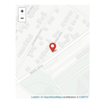
+
−
Leaflet
| ©
OpenStreetMap
contributors ©
CARTO