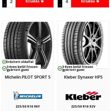
KOSÁRBA
KOSÁRBA
-
-
Erősített oldalfal
3 éven belül frissen
3 éven belül frissen
gyártott gumi
gyártott gumi
Michelin PILOT SPORT 5
Kleber Dynaxer HP5
225/50 R16 96Y
225/50 R16 92V