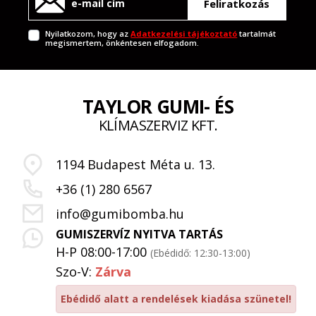
Feliratkozás
Nyilatkozom, hogy az
Adatkezelési tájékoztató
tartalmát
megismertem, önkéntesen elfogadom.
TAYLOR GUMI- ÉS
KLÍMASZERVIZ KFT.
1194 Budapest Méta u. 13.
+36 (1) 280 6567
info@gumibomba.hu
GUMISZERVÍZ NYITVA TARTÁS
H-P 08:00-17:00
(Ebédidő: 12:30-13:00)
Szo-V:
Zárva
Ebédidő alatt a rendelések kiadása szünetel!