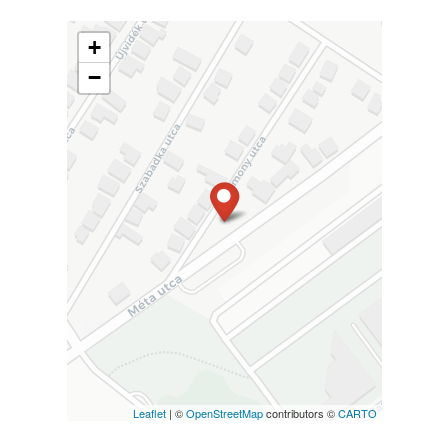
+
−
Leaflet
| ©
OpenStreetMap
contributors ©
CARTO