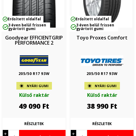
Erősített oldalfal
Erősített oldalfal
3 éven belül frissen
3 éven belül frissen
gyártott gumi
gyártott gumi
Goodyear EFFICIENTGRIP
Toyo Proxes Comfort
PERFORMANCE 2
205/50 R17 93W
205/50 R17 93W
NYÁRI GUMI
NYÁRI GUMI
Külső raktár
Külső raktár
49 090
Ft
38 990
Ft
RÉSZLETEK
RÉSZLETEK
+
+