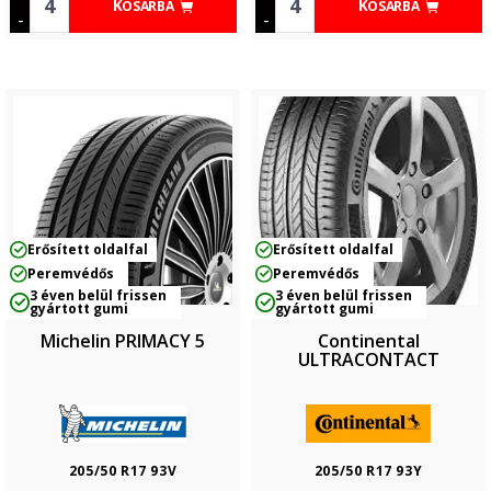
KOSÁRBA
KOSÁRBA
-
-
Erősített oldalfal
Erősített oldalfal
Peremvédős
Peremvédős
3 éven belül frissen
3 éven belül frissen
gyártott gumi
gyártott gumi
Michelin PRIMACY 5
Continental
ULTRACONTACT
205/50 R17 93V
205/50 R17 93Y