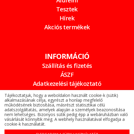
Alufelni
Tesztek
Hírek
Akciós termékek
INFORMÁCIÓ
Szállítás és fizetés
ÁSZF
Adatkezelési tájékoztató
Garancia
Tájékoztatjuk, hogy a weboldalon használt cookie-k (sütik)
alkalmazásának célja, egyrészt a honlap megfelelő
Online elállási nyilatkozat
működésének biztosítása, másrészt statisztikai célú
adatszolgáltatás, amelyek alapján a személyek beazonosítása
nem lehetséges. Bizonyos sütik pedig épp a webáruházban való
vásárlását könnyítik meg. A webhely használatával elfogadja a
cookie-k használatát.