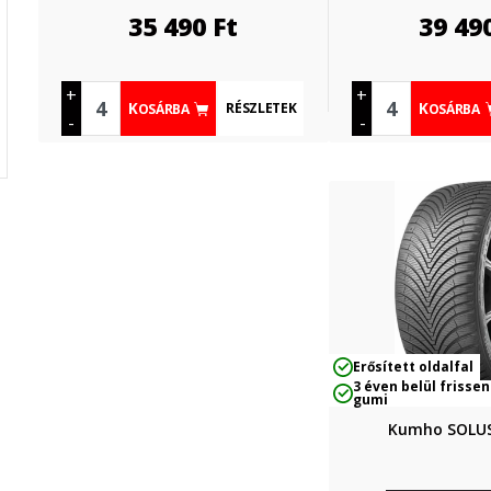
35 490
Ft
39 49
+
+
RÉSZLETEK
KOSÁRBA
KOSÁRBA
-
-
Erősített oldalfal
3 éven belül frissen
gumi
Kumho SOLUS