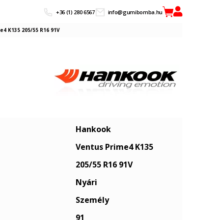
+36 (1) 280 6567
info@gumibomba.hu
4 K135 205/55 R16 91V
Hankook
Ventus Prime4 K135
205/55 R16 91V
Nyári
Személy
91