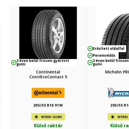
Erősített oldalfal
Peremvédős
3 éven belül frissen gyártott
3 éven belül frissen
gumi
gumi
Continental
Michelin PR
ContiEcoContact 5
205/55 R16 91W
205/55 R1
NYÁRI GUMI
NYÁRI
Külső raktár
Külső r