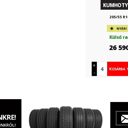
205/55 R1
NYÁRI
Külső r
26 59
+
KOSÁRBA
-
NKRE!
INKRÓL!