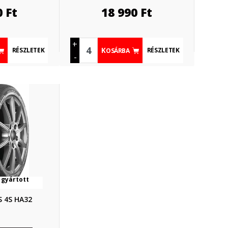
0
Ft
18 990
Ft
+
RÉSZLETEK
RÉSZLETEK
KOSÁRBA
-
 gyártott
 4S HA32