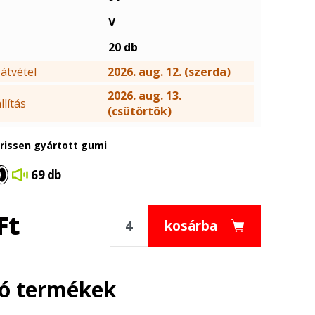
V
20 db
átvétel
2026. aug. 12. (szerda)
2026. aug. 13.
lítás
(csütörtök)
frissen gyártott gumi
69 db
Ft
kosárba
ló termékek