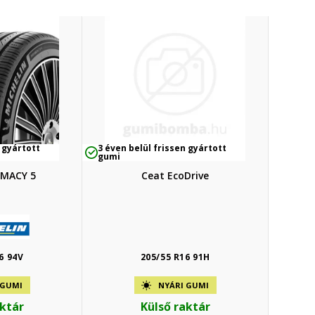
 gyártott
3 éven belül frissen gyártott
gumi
IMACY 5
Ceat EcoDrive
6 94V
205/55 R16 91H
 GUMI
NYÁRI GUMI
aktár
Külső raktár