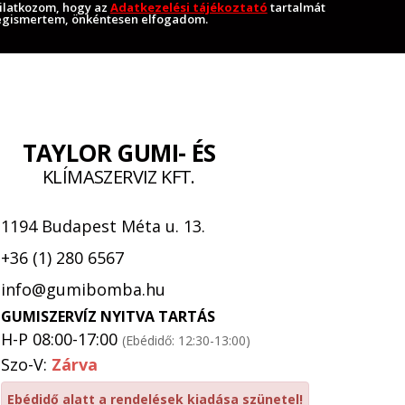
ilatkozom, hogy az
Adatkezelési tájékoztató
tartalmát
gismertem, önkéntesen elfogadom.
TAYLOR GUMI- ÉS
KLÍMASZERVIZ KFT.
1194 Budapest Méta u. 13.
+36 (1) 280 6567
info@gumibomba.hu
GUMISZERVÍZ NYITVA TARTÁS
H-P 08:00-17:00
(Ebédidő: 12:30-13:00)
Szo-V:
Zárva
Ebédidő alatt a rendelések kiadása szünetel!