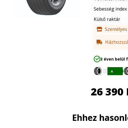
Sebesség index
Külső raktár
Személyes 
Házhozszál
3 éven belül 
26 390
Ehhez hason