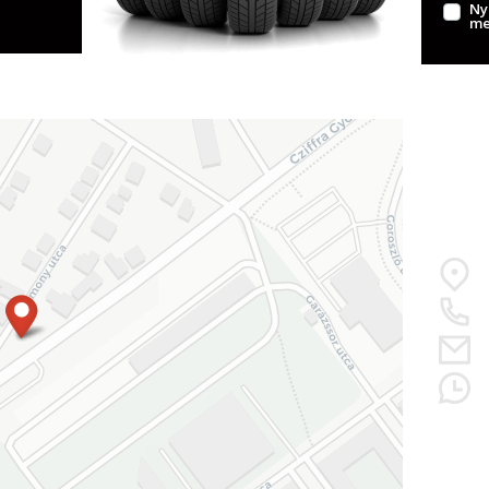
Ny
me