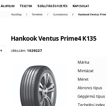
ALUFELNI
TESZTEK
SZÁLLÍTÁS ÉS FIZETÉS
KAPCSOLAT
Kezdőlap
Termékek
Gumiabroncs
Hankook Ventus Prime
Hankook Ventus Prime4 K135
cikkszám:
1029227
os
Márka
Mintázat
Méret
Abroncs típus
Gépjármű típus
Terhelési index