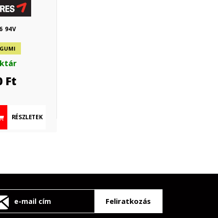
6 94V
 GUMI
aktár
0
Ft
RÉSZLETEK
Feliratkozás