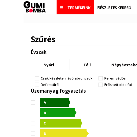
TERMÉKEINK
RÉSZLETES KERESŐ
Szűrés
Évszak
Nyári
Téli
Négyévszak
Csak készleten lévő abroncsok
Peremvédős
Defekttűrő
Erősitett oldalfal
Üzemanyag fogyasztás