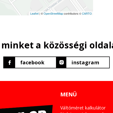
Leaflet
| ©
OpenStreetMap
contributors ©
CARTO
 minket a közösségi oldal
facebook
instagram
MENÜ
Váltóméret kalkulátor