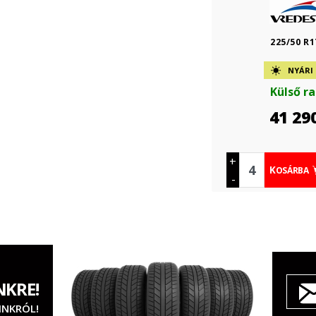
225/50 R1
NYÁRI
Külső r
41 29
+
KOSÁRBA
-
NKRE!
INKRÓL!