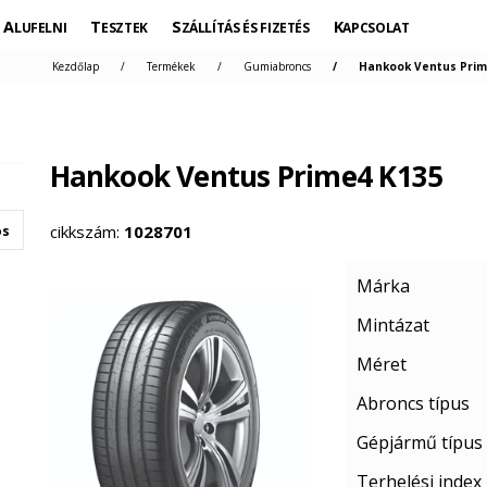
ALUFELNI
TESZTEK
SZÁLLÍTÁS ÉS FIZETÉS
KAPCSOLAT
Kezdőlap
Termékek
Gumiabroncs
Hankook Ventus Prim
Hankook Ventus Prime4 K135
cikkszám:
1028701
os
Márka
Mintázat
Méret
Abroncs típus
Gépjármű típus
Terhelési index