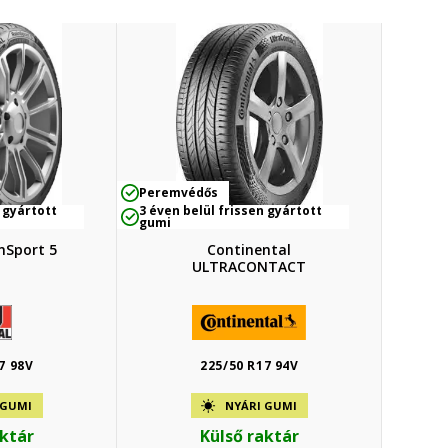
Peremvédős
 gyártott
3 éven belül frissen gyártott
gumi
nSport 5
Continental
ULTRACONTACT
7 98V
225/50 R17 94V
 GUMI
NYÁRI GUMI
aktár
Külső raktár