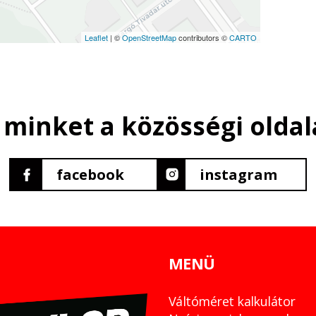
Leaflet
| ©
OpenStreetMap
contributors ©
CARTO
 minket a közösségi oldal
facebook
instagram
MENÜ
Váltóméret kalkulátor