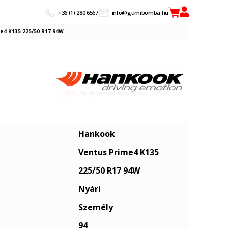
+36 (1) 280 6567
info@gumibomba.hu
e4 K135 225/50 R17 94W
Hankook
Ventus Prime4 K135
225/50 R17 94W
Nyári
Személy
94