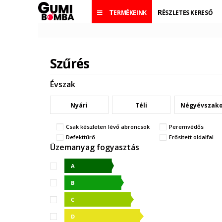
TERMÉKEINK
RÉSZLETES KERESŐ
Szűrés
Évszak
Nyári
Téli
Négyévszak
Csak készleten lévő abroncsok
Peremvédős
Defekttűrő
Erősitett oldalfal
Üzemanyag fogyasztás