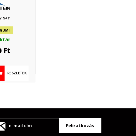
7 94Y
 GUMI
aktár
0
Ft
RÉSZLETEK
Feliratkozás