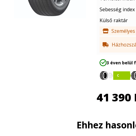
Sebesség index
Külső raktár
Személyes 
Házhozszál
3 éven belül 
41 390
Ehhez hason