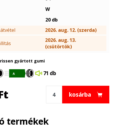
W
20 db
átvétel
2026. aug. 12. (szerda)
2026. aug. 13.
lítás
(csütörtök)
frissen gyártott gumi
71 db
Ft
kosárba
ló termékek