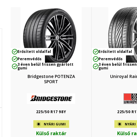
Erősített oldalfal
Erősített oldalfal
Peremvédős
Peremvédős
3 éven belül frissen gyártott
3 éven belül frissen
gumi
gumi
Bridgestone POTENZA
Uniroyal Rai
SPORT
225/50 R17 98Y
225/50 R1
NYÁRI GUMI
NYÁRI
Külső raktár
Külső r