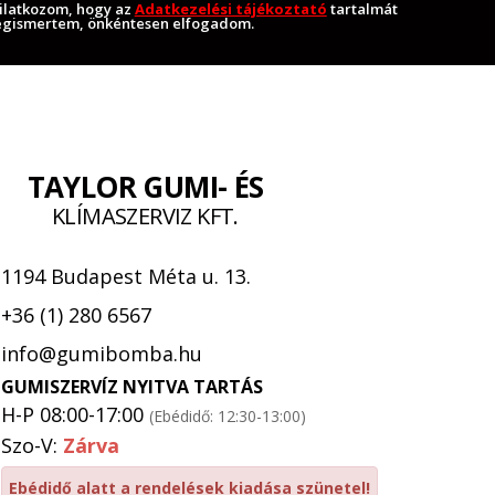
ilatkozom, hogy az
Adatkezelési tájékoztató
tartalmát
gismertem, önkéntesen elfogadom.
TAYLOR GUMI- ÉS
KLÍMASZERVIZ KFT.
1194 Budapest Méta u. 13.
+36 (1) 280 6567
info@gumibomba.hu
GUMISZERVÍZ NYITVA TARTÁS
H-P 08:00-17:00
(Ebédidő: 12:30-13:00)
Szo-V:
Zárva
Ebédidő alatt a rendelések kiadása szünetel!