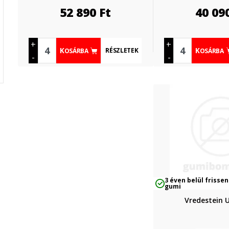
52 890
Ft
40 09
+
+
RÉSZLETEK
KOSÁRBA
KOSÁRBA
-
-
3 éven belül frissen
gumi
Vredestein