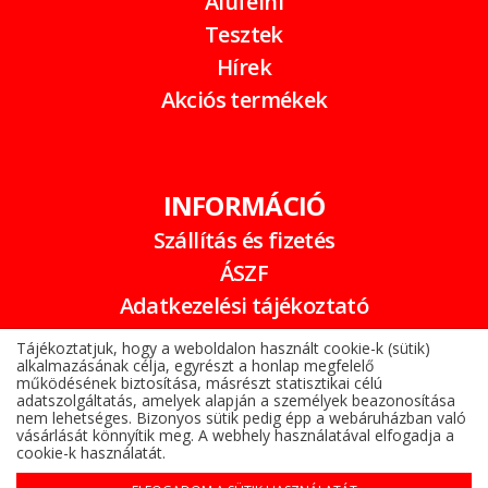
Alufelni
Tesztek
Hírek
Akciós termékek
INFORMÁCIÓ
Szállítás és fizetés
ÁSZF
Adatkezelési tájékoztató
Garancia
Tájékoztatjuk, hogy a weboldalon használt cookie-k (sütik)
alkalmazásának célja, egyrészt a honlap megfelelő
Online elállási nyilatkozat
működésének biztosítása, másrészt statisztikai célú
adatszolgáltatás, amelyek alapján a személyek beazonosítása
nem lehetséges. Bizonyos sütik pedig épp a webáruházban való
vásárlását könnyítik meg. A webhely használatával elfogadja a
cookie-k használatát.