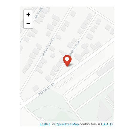
+
−
Leaflet
| ©
OpenStreetMap
contributors ©
CARTO