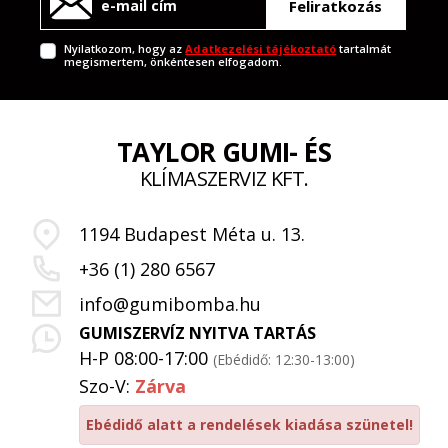
Feliratkozás
Nyilatkozom, hogy az
Adatkezelési tájékoztató
tartalmát
megismertem, önkéntesen elfogadom.
TAYLOR GUMI- ÉS
KLÍMASZERVIZ KFT.
1194 Budapest Méta u. 13.
+36 (1) 280 6567
info@gumibomba.hu
GUMISZERVÍZ NYITVA TARTÁS
H-P 08:00-17:00
(Ebédidő: 12:30-13:00)
Szo-V:
Zárva
Ebédidő alatt a rendelések kiadása szünetel!