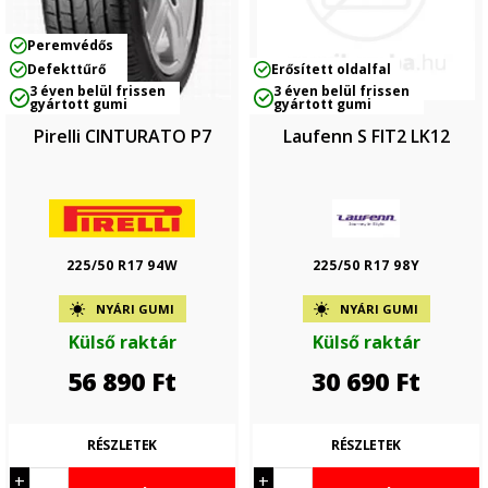
Peremvédős
Defekttűrő
Erősített oldalfal
3 éven belül frissen
3 éven belül frissen
gyártott gumi
gyártott gumi
Pirelli CINTURATO P7
Laufenn S FIT2 LK12
225/50 R17 94W
225/50 R17 98Y
NYÁRI GUMI
NYÁRI GUMI
Külső raktár
Külső raktár
56 890
Ft
30 690
Ft
RÉSZLETEK
RÉSZLETEK
+
+