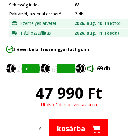
Sebesség index
W
Raktárról, azonnal elvihető
2 db
Személyes átvétel
2026. aug. 10. (hétfő)
Házhozszállítás
2026. aug. 11. (kedd)
3 éven belül frissen gyártott gumi
69 db
47 990
Ft
Utolsó 2 darab ezen az áron
kosárba