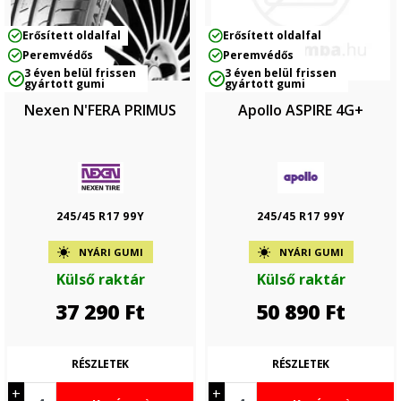
Erősített oldalfal
Erősített oldalfal
Peremvédős
Peremvédős
3 éven belül frissen
3 éven belül frissen
gyártott gumi
gyártott gumi
Nexen N'FERA PRIMUS
Apollo ASPIRE 4G+
245/45 R17 99Y
245/45 R17 99Y
NYÁRI GUMI
NYÁRI GUMI
Külső raktár
Külső raktár
37 290
Ft
50 890
Ft
RÉSZLETEK
RÉSZLETEK
+
+