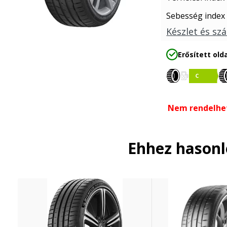
Sebesség index
Készlet és szá
Erősített olda
Nem rendelhe
Ehhez hason