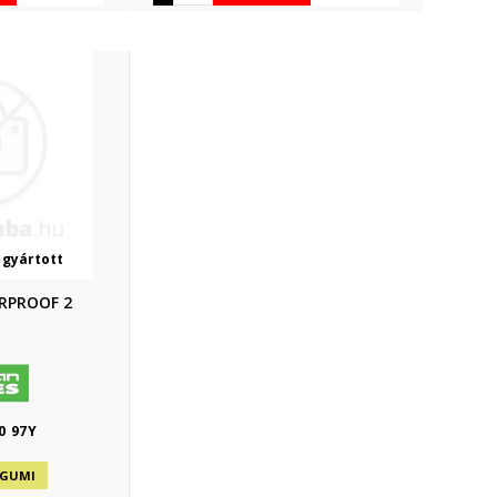
 gyártott
RPROOF 2
0 97Y
 GUMI