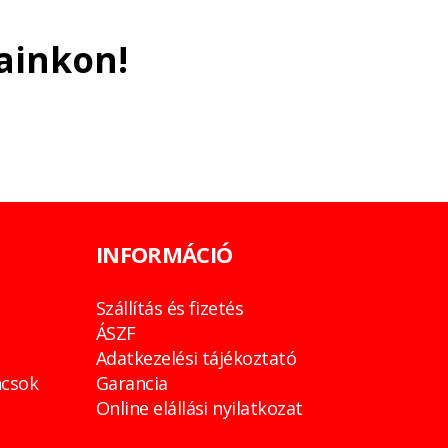
ainkon!
INFORMÁCIÓ
Szállítás és fizetés
ÁSZF
Adatkezelési tájékoztató
csok
Garancia
Online elállási nyilatkozat