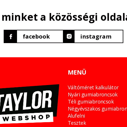
 minket a közösségi oldal
facebook
instagram
MENÜ
Váltóméret kalkulátor
Nyári gumiabroncsok
Téli gumiabroncsok
Négyévszakos gumiabron
Alufelni
Tesztek