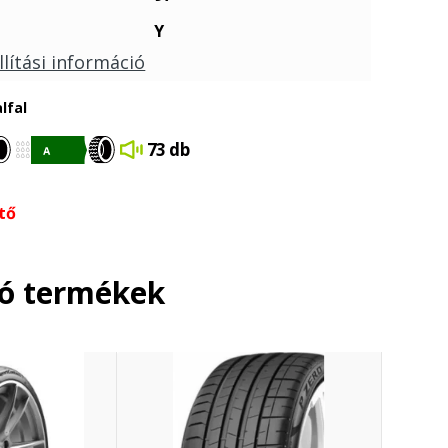
Y
llítási információ
lfal
73 db
tő
ló termékek