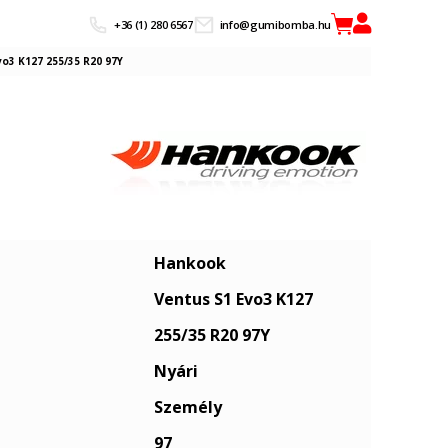
+36 (1) 280 6567
info@gumibomba.hu
o3 K127 255/35 R20 97Y
Hankook
Ventus S1 Evo3 K127
255/35 R20 97Y
Nyári
Személy
97