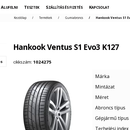
ALUFELNI
TESZTEK
SZÁLLÍTÁS ÉS FIZETÉS
KAPCSOLAT
Kezdőlap
Termékek
Gumiabroncs
Hankook Ventus S1 Ev
Hankook Ventus S1 Evo3 K127
cikkszám:
1024275
os
Márka
Mintázat
Méret
Abroncs típus
Gépjármű típus
Terhelési index