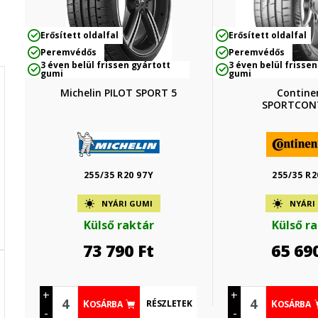
Erősített oldalfal
Erősített oldalfal
Peremvédős
Peremvédős
3 éven belül frissen gyártott
3 éven belül frissen
gumi
gumi
Michelin PILOT SPORT 5
Contine
SPORTCON
255/35 R20 97Y
255/35 R2
NYÁRI GUMI
NYÁRI
Külső raktár
Külső r
73 790
Ft
65 69
+
+
RÉSZLETEK
KOSÁRBA
KOSÁRBA
-
-