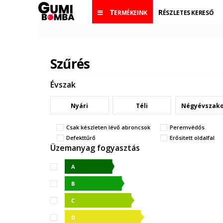
TERMÉKEINK
RÉSZLETES KERESŐ
Szűrés
Évszak
Nyári
Téli
Négyévszak
Csak készleten lévő abroncsok
Peremvédős
Defekttűrő
Erősitett oldalfal
Üzemanyag fogyasztás