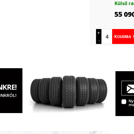
Külső r
55 09
+
KOSÁRBA
-
NKRE!
INKRÓL!
Ny
me