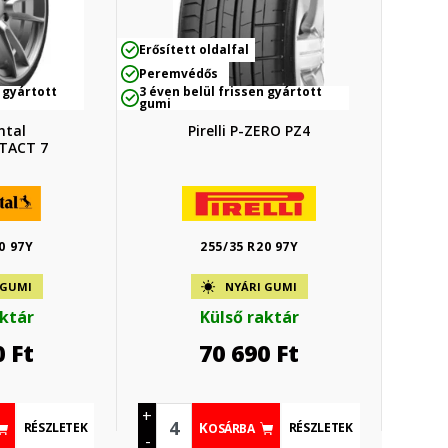
Erősített oldalfal
Peremvédős
 gyártott
3 éven belül frissen gyártott
gumi
ntal
Pirelli P-ZERO PZ4
TACT 7
0 97Y
255/35 R20 97Y
 GUMI
NYÁRI GUMI
aktár
Külső raktár
0
Ft
70 690
Ft
+
RÉSZLETEK
RÉSZLETEK
KOSÁRBA
-