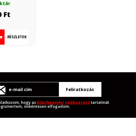
aktár
0
Ft
RÉSZLETEK
Feliratkozás
ilatkozom, hogy az
Adatkezelési tájékoztató
tartalmát
gismertem, önkéntesen elfogadom.