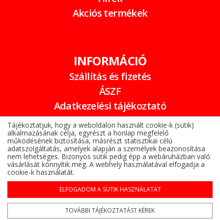
Akciós termékek
INFORMÁCIÓ
Szállítás és fizetés
ÁSZF
Adatkezelési tájékoztató
Garancia
Tájékoztatjuk, hogy a weboldalon használt cookie-k (sütik)
alkalmazásának célja, egyrészt a honlap megfelelő
Online elállási nyilatkozat
működésének biztosítása, másrészt statisztikai célú
adatszolgáltatás, amelyek alapján a személyek beazonosítása
nem lehetséges. Bizonyos sütik pedig épp a webáruházban való
vásárlását könnyítik meg. A webhely használatával elfogadja a
cookie-k használatát.
ELFOGADOM A SÜTIK HASZNÁLATÁT
Alufelni az Árukeresőn
Copyright © 2022-2026 www.gumibomba.hu
TOVÁBBI TÁJÉKOZTATÁST KÉREK