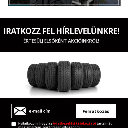
IRATKOZZ FEL HÍRLEVELÜNKRE!
ÉRTESÜLJ ELSŐKÉNT AKCIÓINKRÓL!
Feliratkozás
Nyilatkozom, hogy az
Adatkezelési tájékoztató
tartalmát
megismertem, önkéntesen elfogadom.