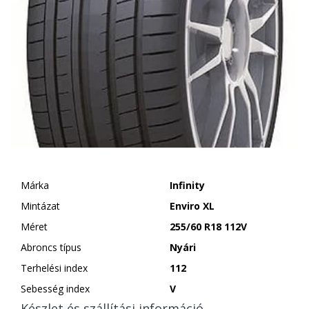
Márka
Infinity
Mintázat
Enviro XL
Méret
255/60 R18 112V
Abroncs típus
Nyári
Terhelési index
112
Sebesség index
V
Készlet és szállítási információ