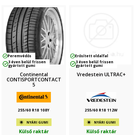
Peremvédős
Erősített oldalfal
3 éven belül frissen
3 éven belül frissen
gyártott gumi
gyártott gumi
Continental
Vredestein ULTRAC+
CONTISPORTCONTACT
5
255/60 R18 108Y
255/60 R18 112W
NYÁRI GUMI
NYÁRI GUMI
Külső raktár
Külső raktár