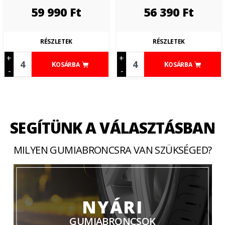
59 990
Ft
56 390
Ft
RÉSZLETEK
RÉSZLETEK
+
+
KOSÁRBA
KOSÁRBA
-
-
SEGÍTÜNK A VÁLASZTÁSBAN
MILYEN GUMIABRONCSRA VAN SZÜKSÉGED?
NYÁRI
GUMIABRONCSOK