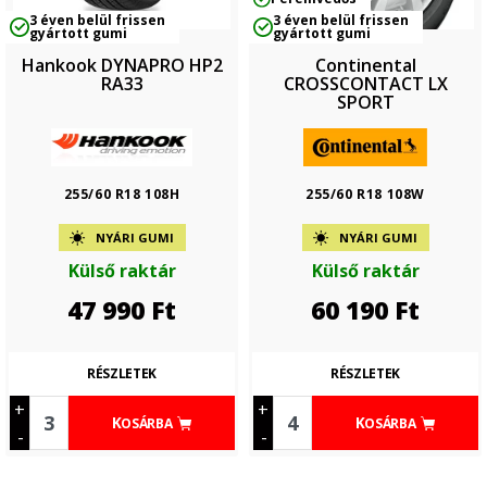
3 éven belül frissen
3 éven belül frissen
gyártott gumi
gyártott gumi
Hankook DYNAPRO HP2
Continental
RA33
CROSSCONTACT LX
SPORT
255/60 R18 108H
255/60 R18 108W
NYÁRI GUMI
NYÁRI GUMI
Külső raktár
Külső raktár
47 990
Ft
60 190
Ft
RÉSZLETEK
RÉSZLETEK
+
+
KOSÁRBA
KOSÁRBA
-
-