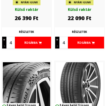
NYÁRI GUMI
NYÁRI GUMI
Külső raktár
Külső raktár
26 390
Ft
22 090
Ft
RÉSZLETEK
RÉSZLETEK
+
+
KOSÁRBA
KOSÁRBA
-
-
3 éven belül frissen
3 éven belül frissen