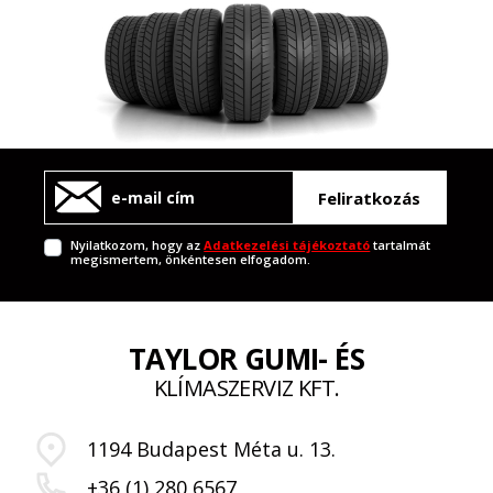
Feliratkozás
Nyilatkozom, hogy az
Adatkezelési tájékoztató
tartalmát
megismertem, önkéntesen elfogadom.
TAYLOR GUMI- ÉS
KLÍMASZERVIZ KFT.
1194 Budapest Méta u. 13.
+36 (1) 280 6567