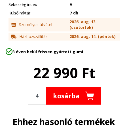
Sebesség index
V
Külső raktár
7 db
2026. aug. 13.
Személyes átvétel
(csütörtök)
Házhozszállítás
2026. aug. 14. (péntek)
3 éven belül frissen gyártott gumi
22 990
Ft
kosárba
Ehhez hasonló termékek