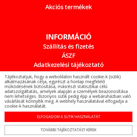
Akciós termékek
INFORMÁCIÓ
Szállítás és fizetés
ÁSZF
Adatkezelési tájékoztató
Garancia
Tájékoztatjuk, hogy a weboldalon használt cookie-k (sütik)
alkalmazásának célja, egyrészt a honlap megfelelő
Online elállási nyilatkozat
működésének biztosítása, másrészt statisztikai célú
adatszolgáltatás, amelyek alapján a személyek beazonosítása
nem lehetséges. Bizonyos sütik pedig épp a webáruházban való
vásárlását könnyítik meg. A webhely használatával elfogadja a
cookie-k használatát.
ELFOGADOM A SÜTIK HASZNÁLATÁT
Alufelni az Árukeresőn
Copyright © 2022-2026 www.gumibomba.hu
TOVÁBBI TÁJÉKOZTATÁST KÉREK