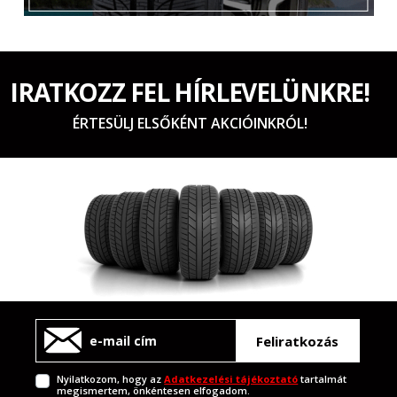
IRATKOZZ FEL HÍRLEVELÜNKRE!
ÉRTESÜLJ ELSŐKÉNT AKCIÓINKRÓL!
Feliratkozás
Nyilatkozom, hogy az
Adatkezelési tájékoztató
tartalmát
megismertem, önkéntesen elfogadom.