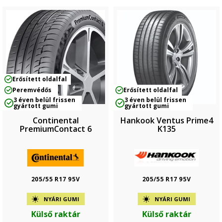
Erősített oldalfal
Peremvédős
Erősített oldalfal
3 éven belül frissen
3 éven belül frissen
gyártott gumi
gyártott gumi
Continental
Hankook Ventus Prime4
PremiumContact 6
K135
205/55 R17 95V
205/55 R17 95V
NYÁRI GUMI
NYÁRI GUMI
Külső raktár
Külső raktár