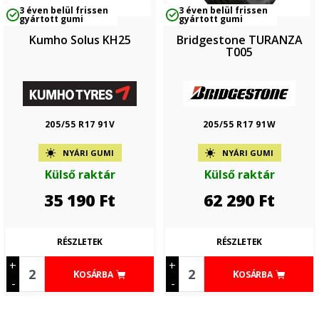
3 éven belül frissen
3 éven belül frissen
gyártott gumi
gyártott gumi
Kumho Solus KH25
Bridgestone TURANZA
T005
205/55 R17 91V
205/55 R17 91W
NYÁRI GUMI
NYÁRI GUMI
Külső raktár
Külső raktár
35 190
Ft
62 290
Ft
RÉSZLETEK
RÉSZLETEK
+
+
KOSÁRBA
KOSÁRBA
-
-