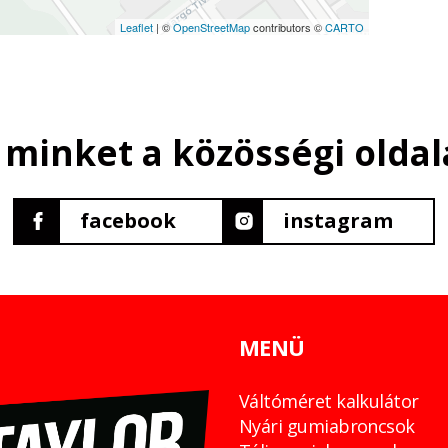
Leaflet
| ©
OpenStreetMap
contributors ©
CARTO
 minket a közösségi oldal
facebook
instagram
MENÜ
Váltóméret kalkulátor
Nyári gumiabroncsok