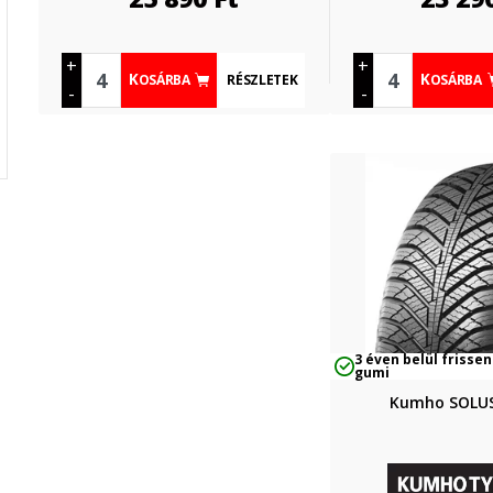
+
+
RÉSZLETEK
KOSÁRBA
KOSÁRBA
-
-
3 éven belül frissen
gumi
Kumho SOLUS