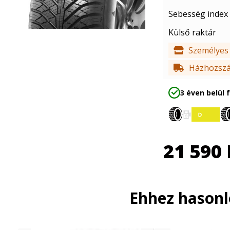
Sebesség index
Külső raktár
Személyes 
Házhozszál
3 éven belül 
21 590
Ehhez hason