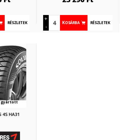
+
RÉSZLETEK
RÉSZLETEK
KOSÁRBA
-
 gyártott
 4S HA31