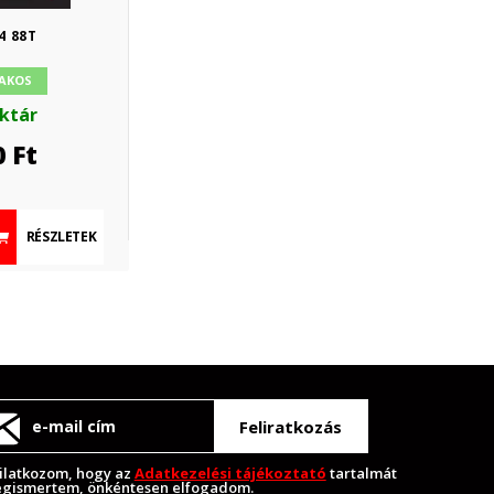
4 88T
AKOS
aktár
0
Ft
RÉSZLETEK
Feliratkozás
ilatkozom, hogy az
Adatkezelési tájékoztató
tartalmát
gismertem, önkéntesen elfogadom.