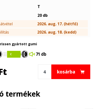
T
20 db
átvétel
2026. aug. 17. (hétfő)
lítás
2026. aug. 18. (kedd)
frissen gyártott gumi
71 db
Ft
kosárba
ló termékek