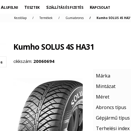
ALUFELNI
TESZTEK
SZÁLLÍTÁS ÉS FIZETÉS
KAPCSOLAT
Kezdőlap
Termékek
Gumiabroncs
Kumho SOLUS 4S HA31
Kumho SOLUS 4S HA31
cikkszám:
20060694
os
Márka
Mintázat
Méret
Abroncs típus
Gépjármű típus
Terhelési index