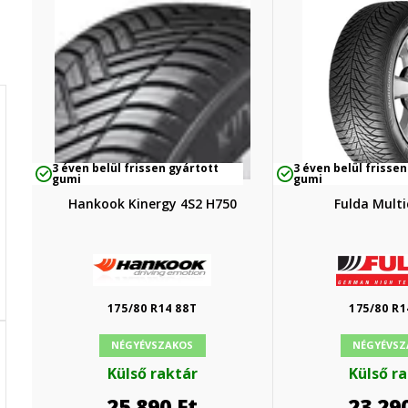
3 éven belül frissen gyártott
3 éven belül frissen
gumi
gumi
Hankook Kinergy 4S2 H750
Fulda Multi
175/80 R14 88T
175/80 R1
NÉGYÉVSZAKOS
NÉGYÉVSZ
Külső raktár
Külső r
25 890
Ft
23 29