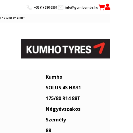
+36 (1) 280 6567
info@gumibomba.hu
 175/80 R14 88T
Kumho
SOLUS 4S HA31
175/80 R14 88T
Négyévszakos
Személy
88