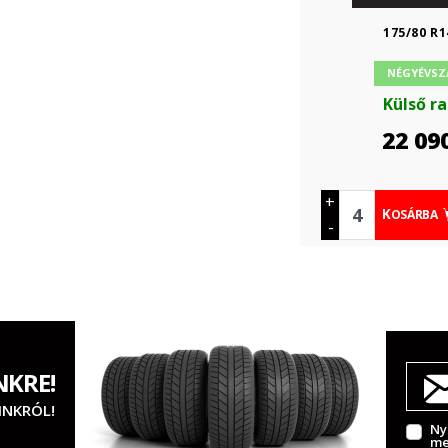
175/80 R1
NÉGYÉVSZ
Külső r
22 09
+
KOSÁRBA
-
NKRE!
INKRÓL!
Ny
me