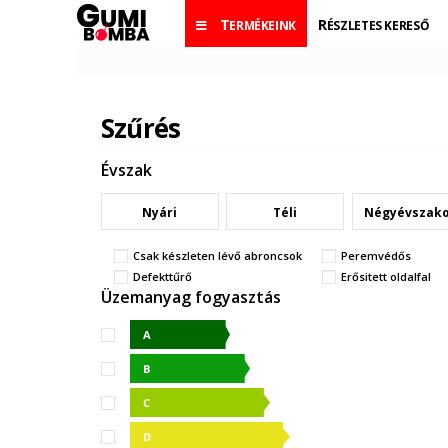
TERMÉKEINK
RÉSZLETES KERESŐ
Szűrés
Évszak
Nyári
Téli
Négyévszak
Csak készleten lévő abroncsok
Peremvédős
Defekttűrő
Erősitett oldalfal
Üzemanyag fogyasztás