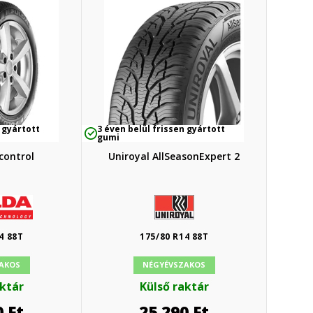
 gyártott
3 éven belül frissen gyártott
gumi
control
Uniroyal AllSeasonExpert 2
4 88T
175/80 R14 88T
AKOS
NÉGYÉVSZAKOS
aktár
Külső raktár
0
Ft
25 290
Ft