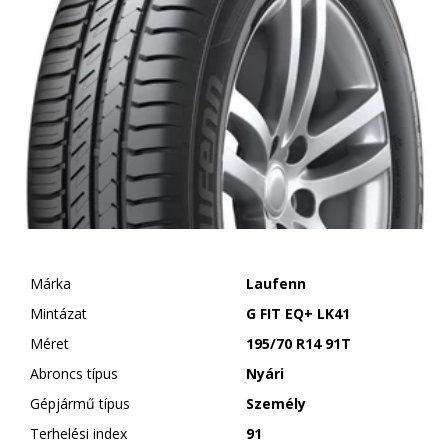
Márka
Laufenn
Mintázat
G FIT EQ+ LK41
Méret
195/70 R14 91T
Abroncs típus
Nyári
Gépjármű típus
Személy
Terhelési index
91