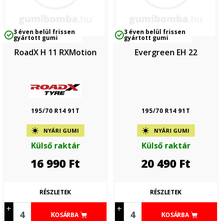
3 éven belül frissen
3 éven belül frissen
gyártott gumi
gyártott gumi
RoadX H 11 RXMotion
Evergreen EH 22
195/70 R14 91T
195/70 R14 91T
NYÁRI GUMI
NYÁRI GUMI
Külső raktár
Külső raktár
16 990
Ft
20 490
Ft
RÉSZLETEK
RÉSZLETEK
+
+
KOSÁRBA
KOSÁRBA
-
-