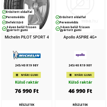
Erősített oldalfal
Peremvédős
Erősített oldalfal
Defekttűrő
Peremvédős
3 éven belül frissen
3 éven belül frissen
gyártott gumi
gyártott gumi
Michelin PILOT SPORT 4
Apollo ASPIRE 4G+
245/40 R19 98Y
245/40 R19 98Y
NYÁRI GUMI
NYÁRI GUMI
Külső raktár
Külső raktár
76 990
Ft
46 990
Ft
RÉSZLETEK
RÉSZLETEK