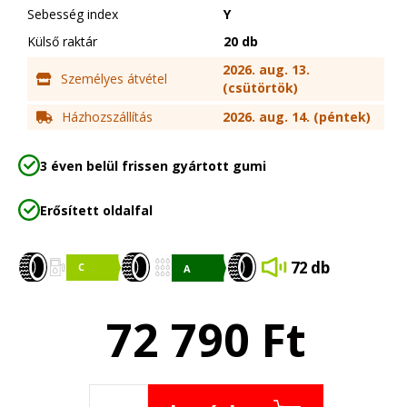
Sebesség index
Y
Külső raktár
20 db
2026. aug. 13.
Személyes átvétel
(csütörtök)
Házhozszállítás
2026. aug. 14. (péntek)
3 éven belül frissen gyártott gumi
Erősített oldalfal
72 db
72 790
Ft