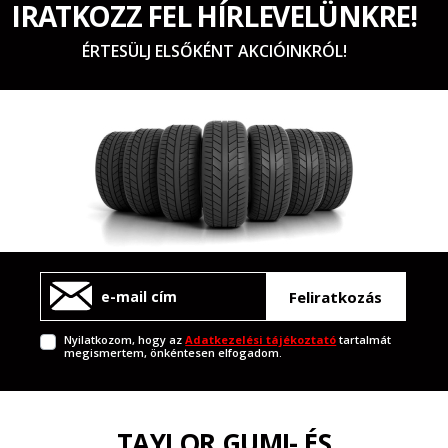
IRATKOZZ FEL HÍRLEVELÜNKRE!
ÉRTESÜLJ ELSŐKÉNT AKCIÓINKRÓL!
Feliratkozás
Nyilatkozom, hogy az
Adatkezelési tájékoztató
tartalmát
megismertem, önkéntesen elfogadom.
TAYLOR GUMI- ÉS