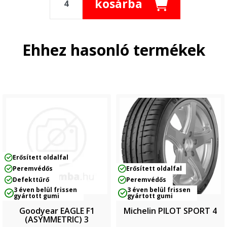
kosárba
Ehhez hasonló termékek
Erősített oldalfal
Peremvédős
Erősített oldalfal
Defekttűrő
Peremvédős
3 éven belül frissen
3 éven belül frissen
gyártott gumi
gyártott gumi
Goodyear EAGLE F1
Michelin PILOT SPORT 4
(ASYMMETRIC) 3