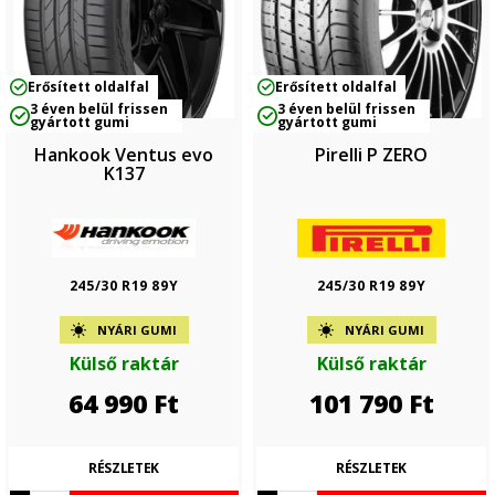
Erősített oldalfal
Erősített oldalfal
3 éven belül frissen
3 éven belül frissen
gyártott gumi
gyártott gumi
Hankook Ventus evo
Pirelli P ZERO
K137
245/30 R19 89Y
245/30 R19 89Y
NYÁRI GUMI
NYÁRI GUMI
Külső raktár
Külső raktár
64 990
Ft
101 790
Ft
RÉSZLETEK
RÉSZLETEK