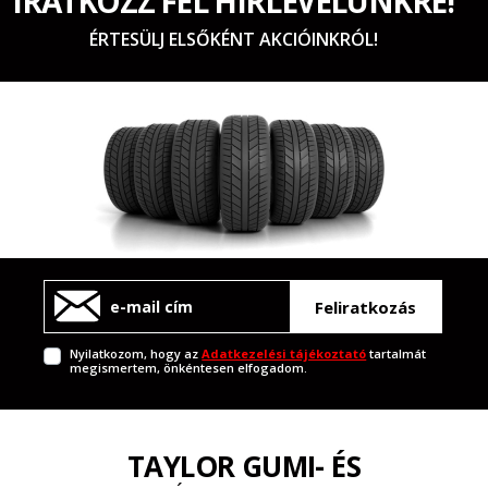
IRATKOZZ FEL HÍRLEVELÜNKRE!
ÉRTESÜLJ ELSŐKÉNT AKCIÓINKRÓL!
Feliratkozás
Nyilatkozom, hogy az
Adatkezelési tájékoztató
tartalmát
megismertem, önkéntesen elfogadom.
TAYLOR GUMI- ÉS