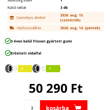
Sebesség index
Y
Külső raktár
3 db
2026. aug. 13.
Személyes átvétel
(csütörtök)
Házhozszállítás
2026. aug. 14. (péntek)
3 éven belül frissen gyártott gumi
Erősített oldalfal
50 290
Ft
kosárba