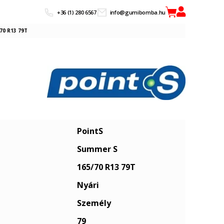
+36 (1) 280 6567
info@gumibomba.hu
70 R13 79T
PointS
Summer S
165/70 R13 79T
Nyári
Személy
79