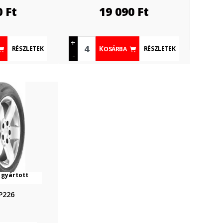
0
Ft
19 090
Ft
+
RÉSZLETEK
RÉSZLETEK
KOSÁRBA
-
 gyártott
P226