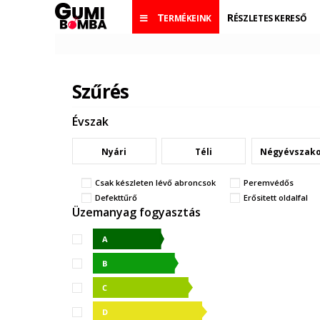
TERMÉKEINK
RÉSZLETES KERESŐ
Szűrés
Évszak
Nyári
Téli
Négyévszak
Csak készleten lévő abroncsok
Peremvédős
Defekttűrő
Erősitett oldalfal
Üzemanyag fogyasztás