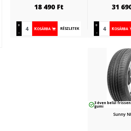
18 490
Ft
31 69
+
+
RÉSZLETEK
KOSÁRBA
KOSÁRBA
-
-
3 éven belül frissen
gumi
Sunny N