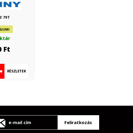
3 79T
 GUMI
aktár
0
Ft
RÉSZLETEK
Feliratkozás