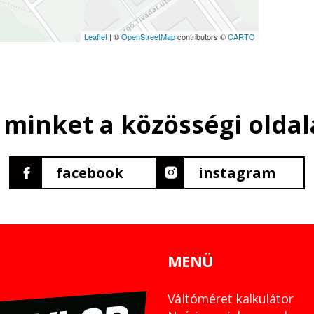
Leaflet
| ©
OpenStreetMap
contributors ©
CARTO
 minket a közösségi oldal
facebook
instagram
MENÜ
Váltóméret kalkulátor