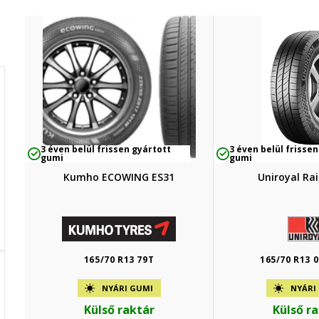
3 éven belül frissen gyártott
3 éven belül frissen
gumi
gumi
Kumho ECOWING ES31
Uniroyal Ra
165/70 R13 79T
165/70 R13 
NYÁRI GUMI
NYÁRI
Külső raktár
Külső r