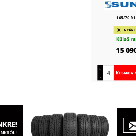
165/70 R1
NYÁRI
Külső r
15 09
+
KOSÁRBA
-
NKRE!
INKRÓL!