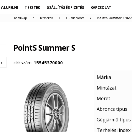
ALUFELNI
TESZTEK
SZÁLLÍTÁS ÉS FIZETÉS
KAPCSOLAT
Kezdőlap
Termékek
Gumiabroncs
PointS Summer S 165/
PointS Summer S
cikkszám:
15545370000
os
Márka
Mintázat
Méret
Abroncs típus
Gépjármű típus
Terhelési index