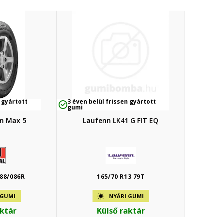
 gyártott
3 éven belül frissen gyártott
gumi
in Max 5
Laufenn LK41 G FIT EQ
088/086R
165/70 R13 79T
 GUMI
NYÁRI GUMI
aktár
Külső raktár