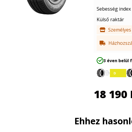
Sebesség index
Külső raktár
Személyes 
Házhozszál
3 éven belül 
18 190
Ehhez hason