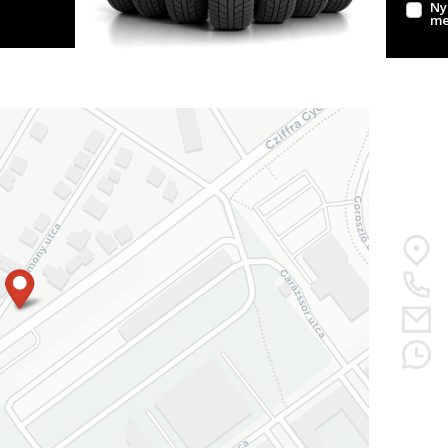
Ny
me