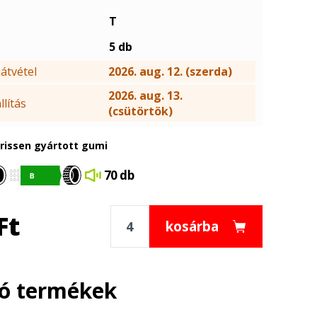
T
5 db
átvétel
2026. aug. 12. (szerda)
2026. aug. 13.
lítás
(csütörtök)
frissen gyártott gumi
70 db
Ft
kosárba
ló termékek