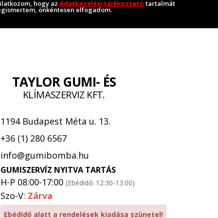
ilatkozom, hogy az
Adatkezelési tájékoztató
tartalmát
gismertem, önkéntesen elfogadom.
TAYLOR GUMI- ÉS
KLÍMASZERVIZ KFT.
1194 Budapest Méta u. 13.
+36 (1) 280 6567
info@gumibomba.hu
GUMISZERVÍZ NYITVA TARTÁS
H-P 08:00-17:00
(Ebédidő: 12:30-13:00)
Szo-V:
Zárva
Ebédidő alatt a rendelések kiadása szünetel!