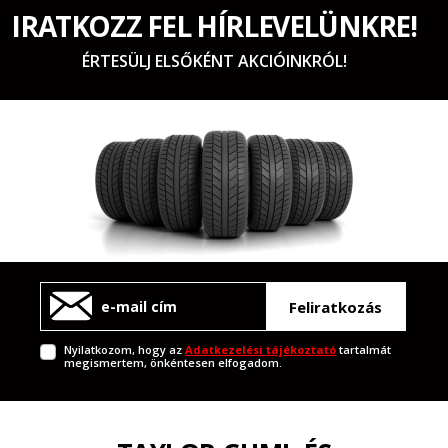
IRATKOZZ FEL HÍRLEVELÜNKRE!
ÉRTESÜLJ ELSŐKÉNT AKCIÓINKRÓL!
Feliratkozás
Nyilatkozom, hogy az
Adatkezelési tájékoztató
tartalmát
megismertem, önkéntesen elfogadom.