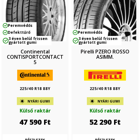
Peremvédős
Defekttűrő
Peremvédős
3 éven belül frissen
3 éven belül frissen
gyártott gumi
gyártott gumi
Continental
Pirelli PZERO ROSSO
CONTISPORTCONTACT
ASIMM.
5
225/40 R18 88Y
225/40 R18 88Y
NYÁRI GUMI
NYÁRI GUMI
Külső raktár
Külső raktár
47 590
Ft
52 290
Ft