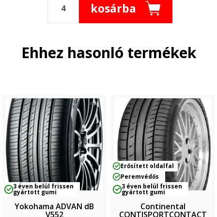
kosárba
Ehhez hasonló termékek
Erősített oldalfal
Peremvédős
3 éven belül frissen
3 éven belül frissen
gyártott gumi
gyártott gumi
Yokohama ADVAN dB
Continental
V552
CONTISPORTCONTACT