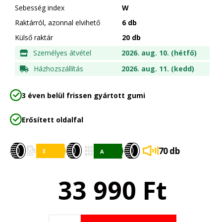
Sebesség index
W
Raktárról, azonnal elvihető
6 db
Külső raktár
20 db
Személyes átvétel
2026. aug. 10. (hétfő)
Házhozszállítás
2026. aug. 11. (kedd)
3 éven belül frissen gyártott gumi
Erősített oldalfal
70 db
33 990
Ft