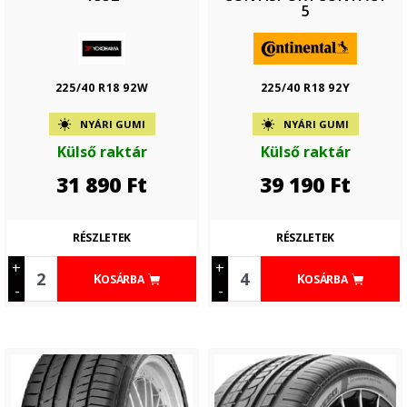
5
225/40 R18 92W
225/40 R18 92Y
NYÁRI GUMI
NYÁRI GUMI
Külső raktár
Külső raktár
31 890
Ft
39 190
Ft
RÉSZLETEK
RÉSZLETEK
+
+
KOSÁRBA
KOSÁRBA
-
-