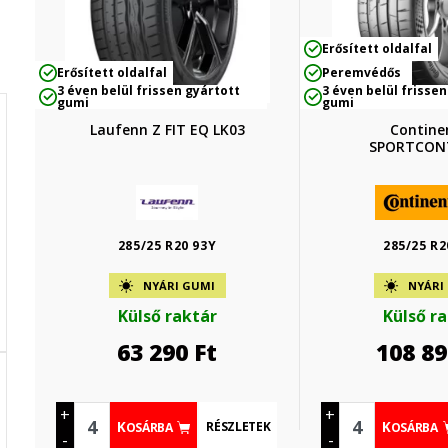
Erősített oldalfal
Erősített oldalfal
Peremvédős
3 éven belül frissen gyártott
3 éven belül frissen
gumi
gumi
Laufenn Z FIT EQ LK03
Contine
SPORTCON
285/25 R20 93Y
285/25 R2
NYÁRI GUMI
NYÁRI
Külső raktár
Külső r
63 290
Ft
108 89
+
+
RÉSZLETEK
KOSÁRBA
KOSÁRBA
-
-