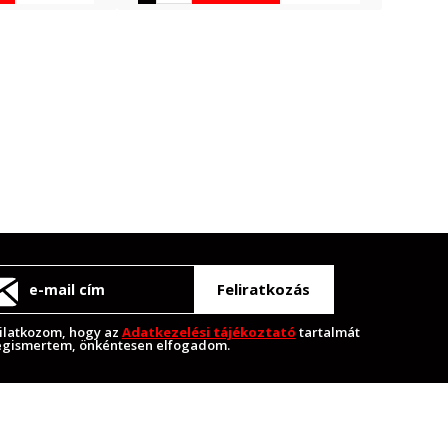
Feliratkozás
ilatkozom, hogy az
Adatkezelési tájékoztató
tartalmát
gismertem, önkéntesen elfogadom.