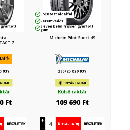
Erősített oldalfal
Peremvédős
 gyártott
3 éven belül frissen gyártott
gumi
ntal
Michelin Pilot Sport 4S
TACT 7
0 93Y
285/25 R20 93Y
 GUMI
NYÁRI GUMI
aktár
Külső raktár
0
Ft
109 690
Ft
+
RÉSZLETEK
RÉSZLETEK
KOSÁRBA
-