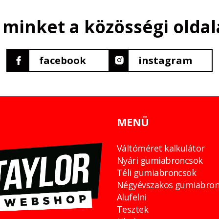
 minket a közösségi oldal
facebook
instagram
MENÜ
Váltóméret kalkulátor
Nyári gumiabroncsok
Téli gumiabroncsok
Négyévszakos gumiabron
Alufelni
Tesztek