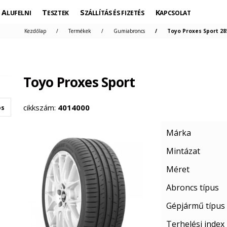
ALUFELNI
TESZTEK
SZÁLLÍTÁS ÉS FIZETÉS
KAPCSOLAT
Kezdőlap
Termékek
Gumiabroncs
Toyo Proxes Sport 28
Toyo Proxes Sport
cikkszám:
4014000
os
Márka
Mintázat
Méret
Abroncs típus
Gépjármű típus
Terhelési index