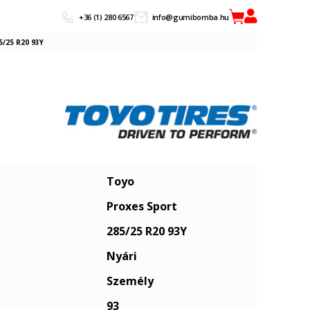
+36 (1) 280 6567
info@gumibomba.hu
5/25 R20 93Y
Toyo
Proxes Sport
285/25 R20 93Y
Nyári
Személy
93