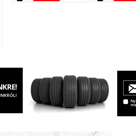
NKRE!
INKRÓL!
Ny
me