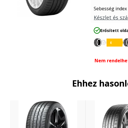
Sebesség index
Készlet és szá
Erősített olda
Nem rendelhe
Ehhez hason