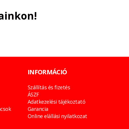
ainkon!
INFORMÁCIÓ
Szállítás és fizetés
ÁSZF
Adatkezelési tájékoztató
csok
Garancia
Online elállási nyilatkozat