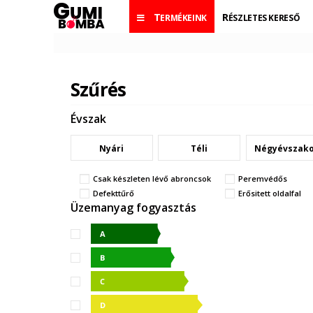
TERMÉKEINK
RÉSZLETES KERESŐ
Szűrés
Évszak
Nyári
Téli
Négyévszak
Csak készleten lévő abroncsok
Peremvédős
Defekttűrő
Erősitett oldalfal
Üzemanyag fogyasztás