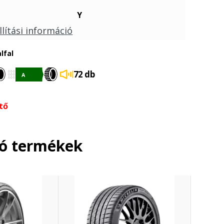
Y
llítási információ
lfal
72 db
tő
ló termékek