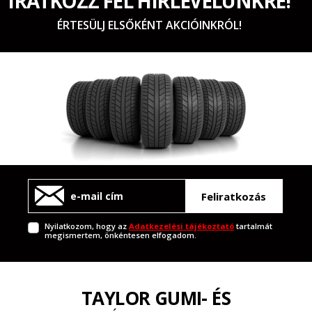
IRATKOZZ FEL HÍRLEVELÜNKRE!
ÉRTESÜLJ ELSŐKÉNT AKCIÓINKRÓL!
Feliratkozás
Nyilatkozom, hogy az
Adatkezelési tájékoztató
tartalmát
megismertem, önkéntesen elfogadom.
TAYLOR GUMI- ÉS