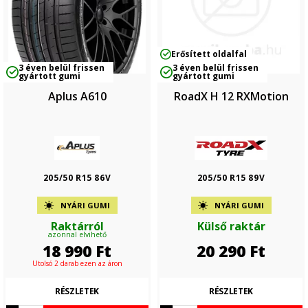
Erősített oldalfal
3 éven belül frissen
3 éven belül frissen
gyártott gumi
gyártott gumi
Aplus A610
RoadX H 12 RXMotion
205/50 R15 86V
205/50 R15 89V
NYÁRI GUMI
NYÁRI GUMI
Raktárról
Külső raktár
azonnal elvihető
18 990
Ft
20 290
Ft
Utolsó 2 darab ezen az áron
RÉSZLETEK
RÉSZLETEK