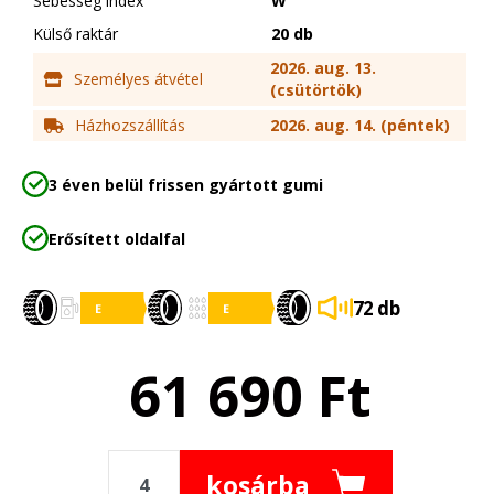
Sebesség index
W
Külső raktár
20 db
2026. aug. 13.
Személyes átvétel
(csütörtök)
Házhozszállítás
2026. aug. 14. (péntek)
3 éven belül frissen gyártott gumi
Erősített oldalfal
72 db
61 690
Ft
kosárba