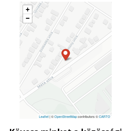
+
−
Leaflet
| ©
OpenStreetMap
contributors ©
CARTO