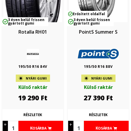
Erősített oldalfal
3 éven belül frissen
3 éven belül frissen
gyártott gumi
gyártott gumi
Rotalla RH01
PointS Summer S
195/50 R16 84V
195/50 R16 88V
NYÁRI GUMI
NYÁRI GUMI
Külső raktár
Külső raktár
19 290
Ft
27 390
Ft
RÉSZLETEK
RÉSZLETEK
+
+
KOSÁRBA
KOSÁRBA