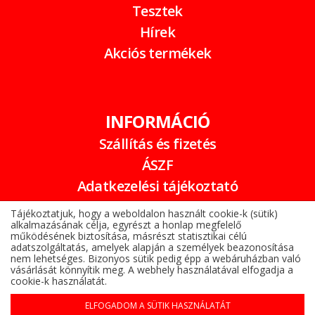
Tesztek
Hírek
Akciós termékek
INFORMÁCIÓ
Szállítás és fizetés
ÁSZF
Adatkezelési tájékoztató
Garancia
Tájékoztatjuk, hogy a weboldalon használt cookie-k (sütik)
alkalmazásának célja, egyrészt a honlap megfelelő
Online elállási nyilatkozat
működésének biztosítása, másrészt statisztikai célú
adatszolgáltatás, amelyek alapján a személyek beazonosítása
nem lehetséges. Bizonyos sütik pedig épp a webáruházban való
vásárlását könnyítik meg. A webhely használatával elfogadja a
cookie-k használatát.
ELFOGADOM A SÜTIK HASZNÁLATÁT