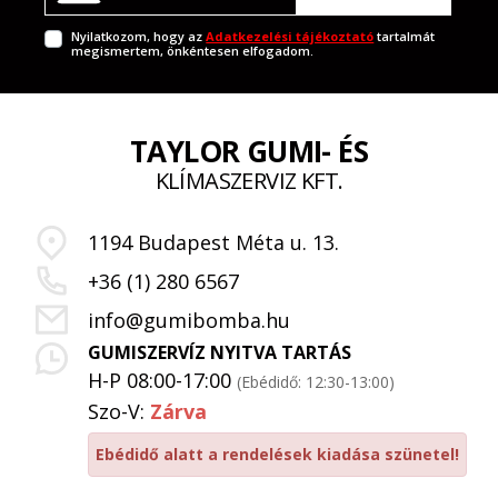
Nyilatkozom, hogy az
Adatkezelési tájékoztató
tartalmát
megismertem, önkéntesen elfogadom.
TAYLOR GUMI- ÉS
KLÍMASZERVIZ KFT.
1194 Budapest Méta u. 13.
+36 (1) 280 6567
info@gumibomba.hu
GUMISZERVÍZ NYITVA TARTÁS
H-P 08:00-17:00
(Ebédidő: 12:30-13:00)
Szo-V:
Zárva
Ebédidő alatt a rendelések kiadása szünetel!