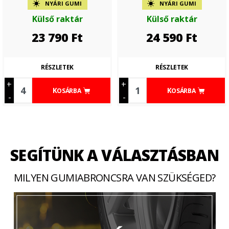
NYÁRI GUMI
NYÁRI GUMI
Külső raktár
Külső raktár
23 790
Ft
24 590
Ft
RÉSZLETEK
RÉSZLETEK
+
+
KOSÁRBA
KOSÁRBA
-
-
SEGÍTÜNK A VÁLASZTÁSBAN
MILYEN GUMIABRONCSRA VAN SZÜKSÉGED?