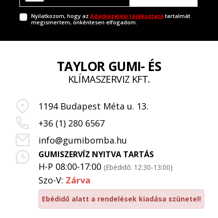
Nyilatkozom, hogy az
Adatkezelési tájékoztató
tartalmát
megismertem, önkéntesen elfogadom.
TAYLOR GUMI- ÉS
KLÍMASZERVIZ KFT.
1194 Budapest Méta u. 13.
+36 (1) 280 6567
info@gumibomba.hu
GUMISZERVÍZ NYITVA TARTÁS
H-P 08:00-17:00
(Ebédidő: 12:30-13:00)
Szo-V:
Zárva
Ebédidő alatt a rendelések kiadása szünetel!