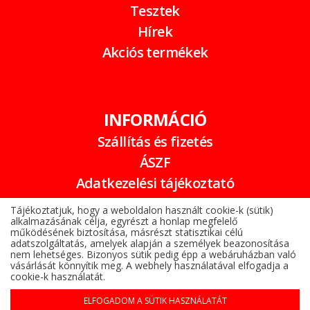
Tesztek
Hírek
Akciós termékek
INFORMÁCIÓ
Szállítás és fizetés
ÁSZF
Adatkezelési tájékoztató
Garancia
Tájékoztatjuk, hogy a weboldalon használt cookie-k (sütik)
alkalmazásának célja, egyrészt a honlap megfelelő
Online elállási nyilatkozat
működésének biztosítása, másrészt statisztikai célú
adatszolgáltatás, amelyek alapján a személyek beazonosítása
nem lehetséges. Bizonyos sütik pedig épp a webáruházban való
vásárlását könnyítik meg. A webhely használatával elfogadja a
cookie-k használatát.
ELFOGADOM A SÜTIK HASZNÁLATÁT