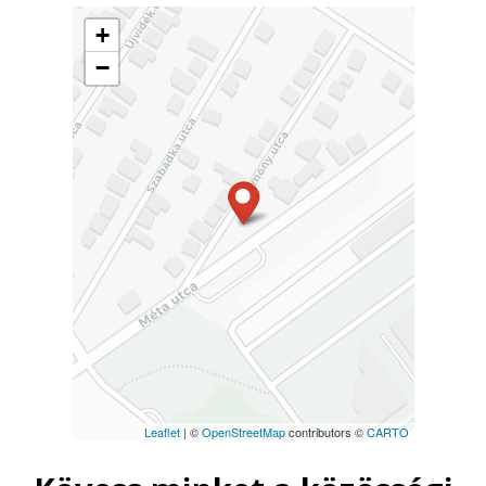
+
−
Leaflet
| ©
OpenStreetMap
contributors ©
CARTO