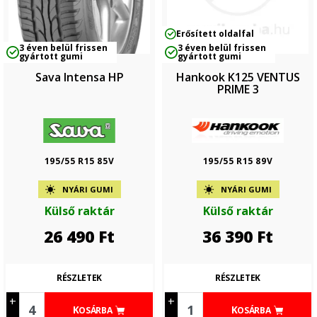
Erősített oldalfal
3 éven belül frissen
3 éven belül frissen
gyártott gumi
gyártott gumi
Sava Intensa HP
Hankook K125 VENTUS
PRIME 3
195/55 R15 85V
195/55 R15 89V
NYÁRI GUMI
NYÁRI GUMI
Külső raktár
Külső raktár
26 490
Ft
36 390
Ft
RÉSZLETEK
RÉSZLETEK
+
+
KOSÁRBA
KOSÁRBA