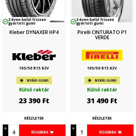
3 éven belül frissen
3 éven belül frissen
gyártott gumi
gyártott gumi
Kleber DYNAXER HP4
Pirelli CINTURATO P1
VERDE
195/50 R15 82V
195/50 R15 82V
NYÁRI GUMI
NYÁRI GUMI
Külső raktár
Külső raktár
23 390
Ft
31 490
Ft
RÉSZLETEK
RÉSZLETEK
+
+
KOSÁRBA
KOSÁRBA
-
-