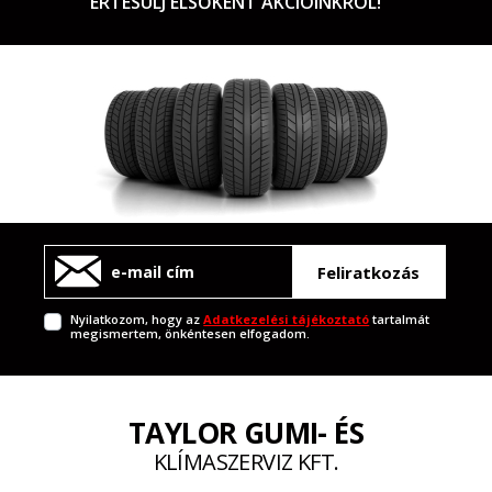
ÉRTESÜLJ ELSŐKÉNT AKCIÓINKRÓL!
Feliratkozás
Nyilatkozom, hogy az
Adatkezelési tájékoztató
tartalmát
megismertem, önkéntesen elfogadom.
TAYLOR GUMI- ÉS
KLÍMASZERVIZ KFT.