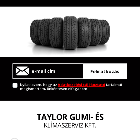
Feliratkozás
Nyilatkozom, hogy az
Adatkezelési tájékoztató
tartalmát
megismertem, önkéntesen elfogadom.
TAYLOR GUMI- ÉS
KLÍMASZERVIZ KFT.