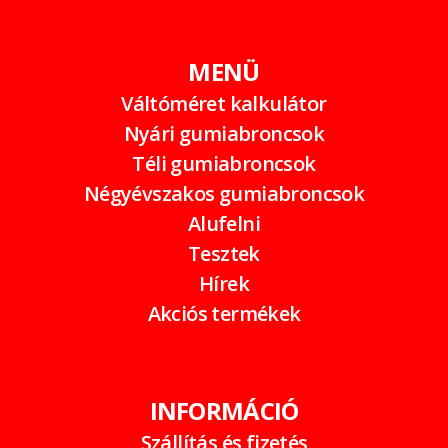
MENÜ
Váltóméret kalkulátor
Nyári gumiabroncsok
Téli gumiabroncsok
Négyévszakos gumiabroncsok
Alufelni
Tesztek
Hírek
Akciós termékek
INFORMÁCIÓ
Szállítás és fizetés