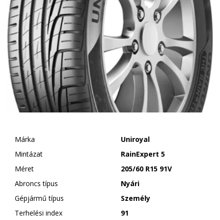
Márka
Uniroyal
Mintázat
RainExpert 5
Méret
205/60 R15 91V
Abroncs típus
Nyári
Gépjármű típus
Személy
Terhelési index
91