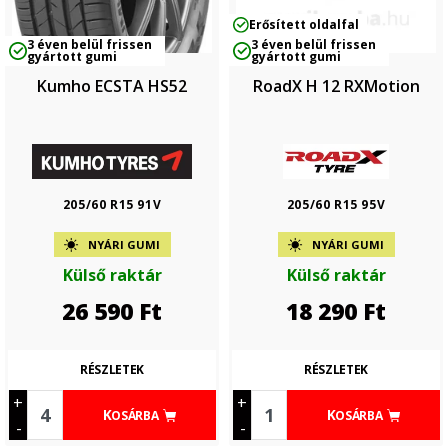
Erősített oldalfal
3 éven belül frissen
3 éven belül frissen
gyártott gumi
gyártott gumi
Kumho ECSTA HS52
RoadX H 12 RXMotion
205/60 R15 91V
205/60 R15 95V
NYÁRI GUMI
NYÁRI GUMI
Külső raktár
Külső raktár
26 590
Ft
18 290
Ft
RÉSZLETEK
RÉSZLETEK
+
+
KOSÁRBA
KOSÁRBA
-
-