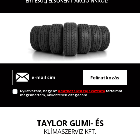
ÉRTESÜLJ ELSŐKÉNT AKCIÓINKRÓL!
Feliratkozás
Nyilatkozom, hogy az
Adatkezelési tájékoztató
tartalmát
megismertem, önkéntesen elfogadom.
TAYLOR GUMI- ÉS
KLÍMASZERVIZ KFT.