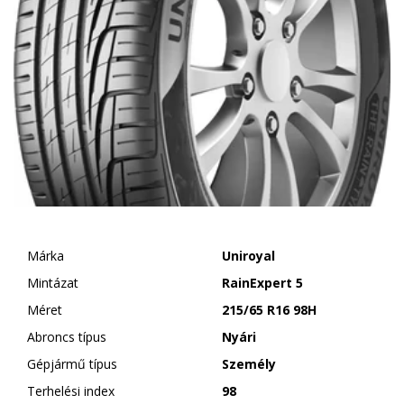
Márka
Uniroyal
Mintázat
RainExpert 5
Méret
215/65 R16 98H
Abroncs típus
Nyári
Gépjármű típus
Személy
Terhelési index
98