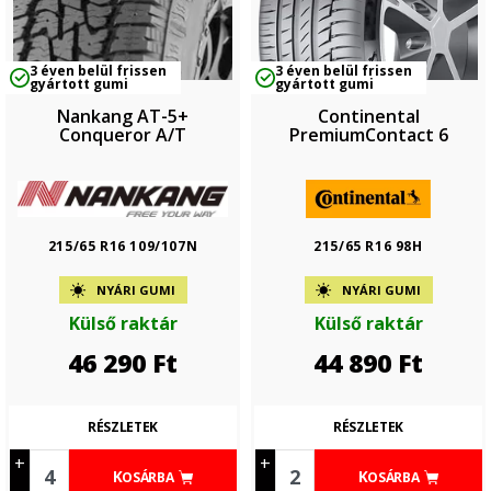
3 éven belül frissen
3 éven belül frissen
gyártott gumi
gyártott gumi
Nankang AT-5+
Continental
Conqueror A/T
PremiumContact 6
215/65 R16 109/107N
215/65 R16 98H
NYÁRI GUMI
NYÁRI GUMI
Külső raktár
Külső raktár
46 290
Ft
44 890
Ft
RÉSZLETEK
RÉSZLETEK
+
+
KOSÁRBA
KOSÁRBA
-
-