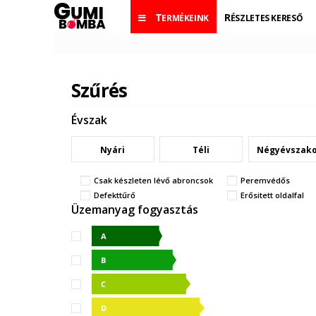
TERMÉKEINK
RÉSZLETES KERESŐ
Szűrés
Évszak
Nyári
Téli
Négyévszak
Csak készleten lévő abroncsok
Peremvédős
Defekttűrő
Erősitett oldalfal
Üzemanyag fogyasztás