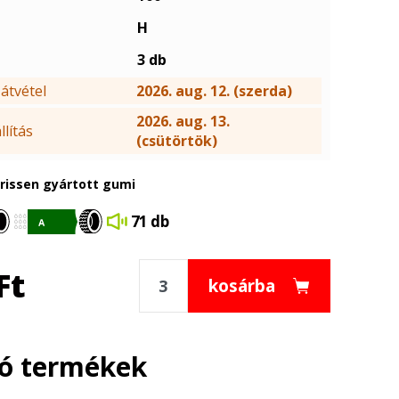
H
3 db
átvétel
2026. aug. 12. (szerda)
2026. aug. 13.
lítás
(csütörtök)
frissen gyártott gumi
71 db
Ft
kosárba
ló termékek