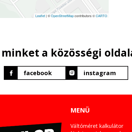
Leaflet
| ©
OpenStreetMap
contributors ©
CARTO
 minket a közösségi oldal
facebook
instagram
MENÜ
Váltóméret kalkulátor