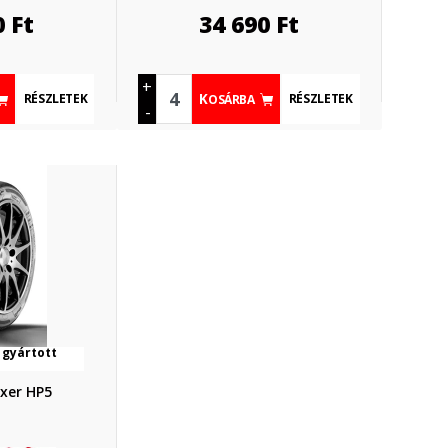
0
Ft
34 690
Ft
+
RÉSZLETEK
RÉSZLETEK
KOSÁRBA
-
 gyártott
xer HP5