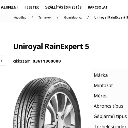
ALUFELNI
TESZTEK
SZÁLLÍTÁS ÉS FIZETÉS
KAPCSOLAT
Kezdőlap
Termékek
Gumiabroncs
Uniroyal RainExpert 5
Uniroyal RainExpert 5
cikkszám:
03611900000
os
Márka
Mintázat
Méret
Abroncs típus
Gépjármű típus
Terhelési index