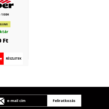
6 100H
 GUMI
aktár
0
Ft
RÉSZLETEK
Feliratkozás