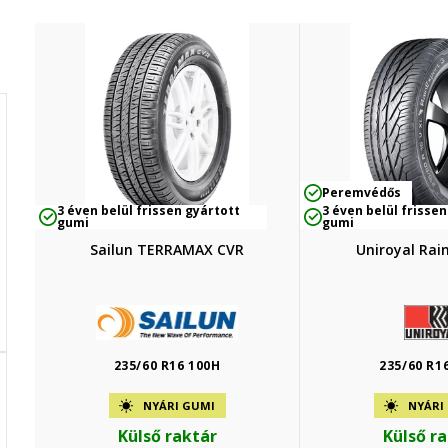
Peremvédős
3 éven belül frissen gyártott
3 éven belül frissen
gumi
gumi
Sailun TERRAMAX CVR
Uniroyal Rai
235/60 R16 100H
235/60 R1
NYÁRI GUMI
NYÁRI
Külső raktár
Külső r