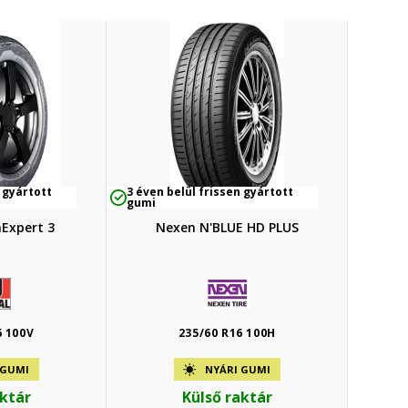
 gyártott
3 éven belül frissen gyártott
gumi
nExpert 3
Nexen N'BLUE HD PLUS
6 100V
235/60 R16 100H
 GUMI
NYÁRI GUMI
aktár
Külső raktár