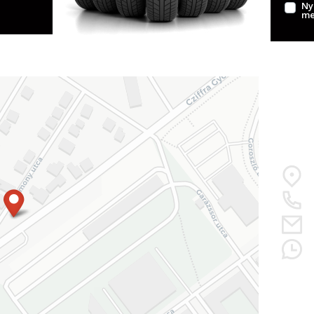
Ny
me