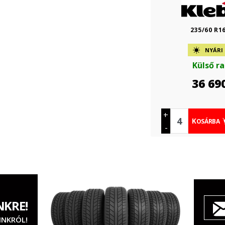
235/60 R1
NYÁRI
Külső r
36 69
+
KOSÁRBA
-
NKRE!
INKRÓL!