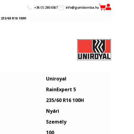
+36 (1) 280 6567
info@gumibomba.hu
 235/60 R16 100H
Uniroyal
RainExpert 5
235/60 R16 100H
Nyári
Személy
100