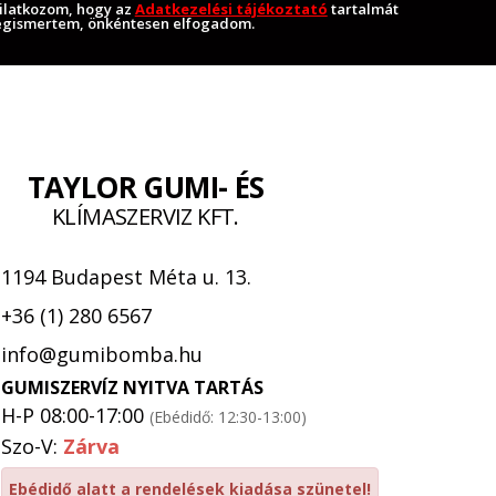
ilatkozom, hogy az
Adatkezelési tájékoztató
tartalmát
gismertem, önkéntesen elfogadom.
TAYLOR GUMI- ÉS
KLÍMASZERVIZ KFT.
1194 Budapest Méta u. 13.
+36 (1) 280 6567
info@gumibomba.hu
GUMISZERVÍZ NYITVA TARTÁS
H-P 08:00-17:00
(Ebédidő: 12:30-13:00)
Szo-V:
Zárva
Ebédidő alatt a rendelések kiadása szünetel!