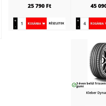
25 790
Ft
45 09
+
+
RÉSZLETEK
KOSÁRBA
KOSÁRBA
-
-
3 éven belül frissen
gumi
Kleber Dyna