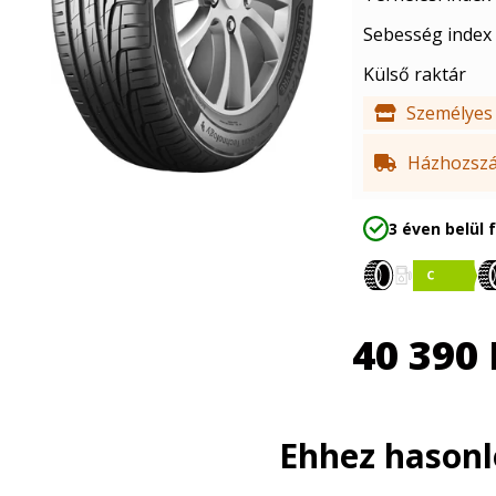
Sebesség index
Külső raktár
Személyes 
Házhozszál
3 éven belül 
40 390
Ehhez hason