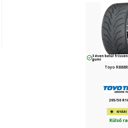
3 éven belül frissen
gumi
Toyo R888R
205/50 R1
NYÁRI
Külső r