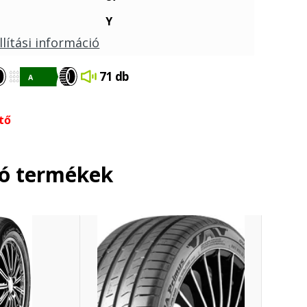
Y
llítási információ
71 db
tő
ló termékek