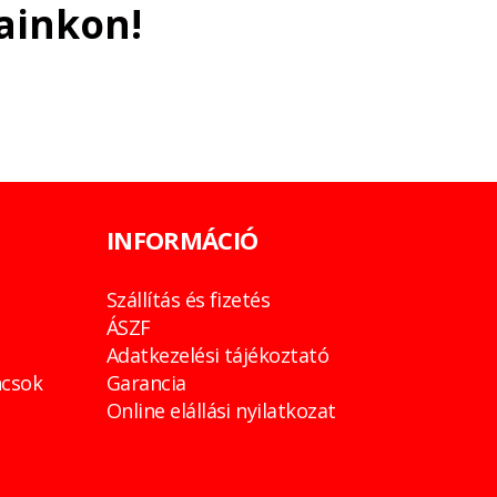
ainkon!
INFORMÁCIÓ
Szállítás és fizetés
ÁSZF
Adatkezelési tájékoztató
csok
Garancia
Online elállási nyilatkozat