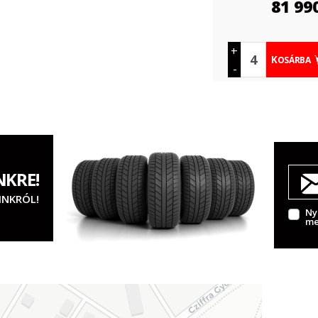
81 99
+
KOSÁRBA
-
NKRE!
INKRÓL!
Ny
me