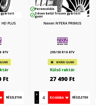
Peremvédős
 gyártott
3 éven belül frissen gyártott
gumi
 HD PLUS
Nexen N'FERA PRIMUS
6 87V
205/50 R16 87V
 GUMI
NYÁRI GUMI
aktár
Külső raktár
0
Ft
27 490
Ft
+
RÉSZLETEK
RÉSZLETEK
KOSÁRBA
-