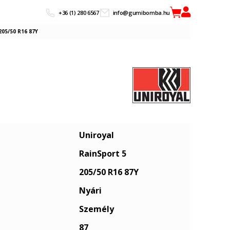
+36 (1) 280 6567
info@gumibomba.hu
205/50 R16 87Y
Uniroyal
RainSport 5
205/50 R16 87Y
Nyári
Személy
87