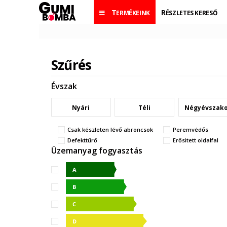
TERMÉKEINK
RÉSZLETES KERESŐ
Szűrés
Évszak
Nyári
Téli
Négyévszak
Csak készleten lévő abroncsok
Peremvédős
Defekttűrő
Erősitett oldalfal
Üzemanyag fogyasztás