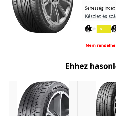
Sebesség index
Készlet és szá
Nem rendelhe
Ehhez hason