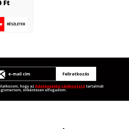
0
Ft
RÉSZLETEK
Feliratkozás
ilatkozom, hogy az
Adatkezelési tájékoztató
tartalmát
gismertem, önkéntesen elfogadom.