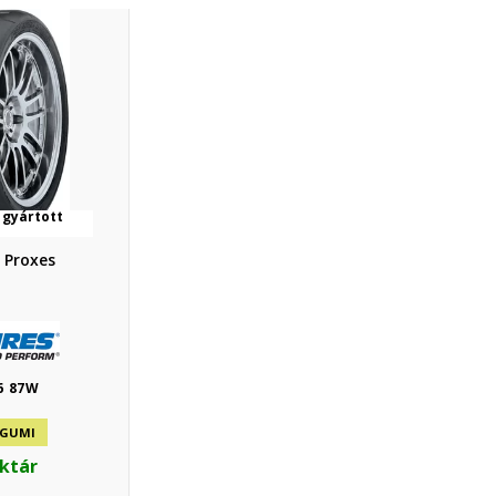
 gyártott
 Proxes
6 87W
 GUMI
aktár