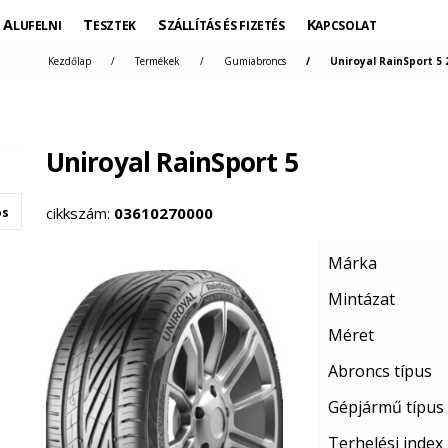
ALUFELNI
TESZTEK
SZÁLLÍTÁS ÉS FIZETÉS
KAPCSOLAT
Kezdőlap
Termékek
Gumiabroncs
Uniroyal RainSport 5 
Uniroyal RainSport 5
cikkszám:
03610270000
os
Márka
Mintázat
Méret
Abroncs típus
Gépjármű típus
Terhelési index