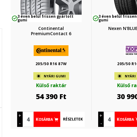
3 éven belül frissen gyártott
3 éven belül frissen
gumi
gumi
Continental
Nexen N'BLUE
PremiumContact 6
205/50 R16 87W
205/50 R1
NYÁRI GUMI
NYÁRI
Külső raktár
Külső r
54 390
Ft
30 99
+
+
RÉSZLETEK
KOSÁRBA
KOSÁRBA
-
-