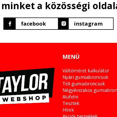
 minket a közösségi oldal
facebook
instagram
MENÜ
Váltóméret kalkulátor
Nyári gumiabroncsok
Téli gumiabroncsok
Négyévszakos gumiabron
Alufelni
Tesztek
Hírek
Akciós termékek