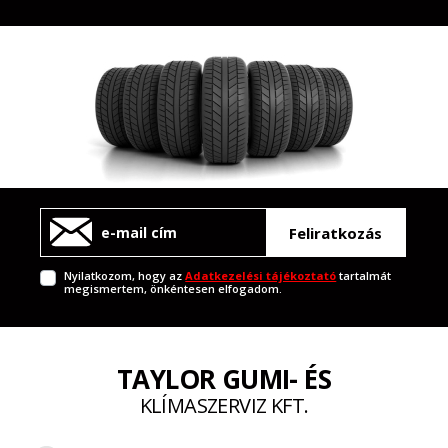
Feliratkozás
Nyilatkozom, hogy az
Adatkezelési tájékoztató
tartalmát
megismertem, önkéntesen elfogadom.
TAYLOR GUMI- ÉS
KLÍMASZERVIZ KFT.