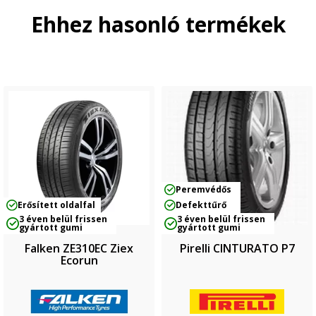
Ehhez hasonló termékek
Peremvédős
Erősített oldalfal
Defekttűrő
3 éven belül frissen
3 éven belül frissen
gyártott gumi
gyártott gumi
Falken ZE310EC Ziex
Pirelli CINTURATO P7
Ecorun