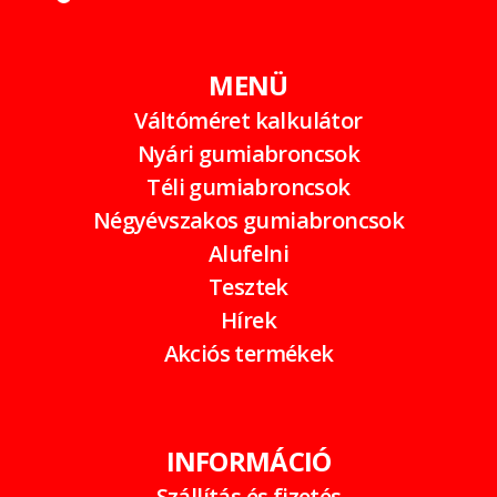
MENÜ
Váltóméret kalkulátor
Nyári gumiabroncsok
Téli gumiabroncsok
Négyévszakos gumiabroncsok
Alufelni
Tesztek
Hírek
Akciós termékek
INFORMÁCIÓ
Szállítás és fizetés