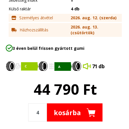
Sebesség index
Y
Külső raktár
4 db
Személyes átvétel
2026. aug. 12. (szerda)
2026. aug. 13.
Házhozszállítás
(csütörtök)
3 éven belül frissen gyártott gumi
71 db
44 790
Ft
kosárba