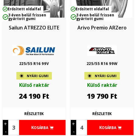
Erősített oldalfal
Erősített oldalfal
3 éven belül frissen
3 éven belül frissen
gyártott gumi
gyártott gumi
Sailun ATREZZO ELITE
Arivo Premio ARZero
225/55 R16 99V
225/55 R16 99W
NYÁRI GUMI
NYÁRI GUMI
Külső raktár
Külső raktár
24 190
Ft
19 790
Ft
RÉSZLETEK
RÉSZLETEK
+
+
KOSÁRBA
KOSÁRBA
-
-