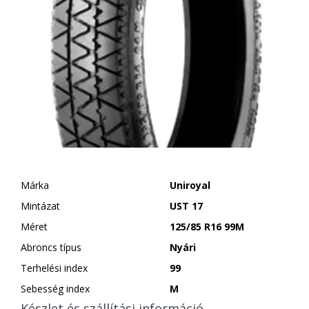
Márka
Uniroyal
Mintázat
UST 17
Méret
125/85 R16 99M
Abroncs típus
Nyári
Terhelési index
99
Sebesség index
M
Készlet és szállítási információ