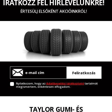
IRATKOZZ FEL HÍRLEVELÜNKRE!
ÉRTESÜLJ ELSŐKÉNT AKCIÓINKRÓL!
Feliratkozás
Nyilatkozom, hogy az
Adatkezelési tájékoztató
tartalmát
megismertem, önkéntesen elfogadom.
TAYLOR GUMI- ÉS