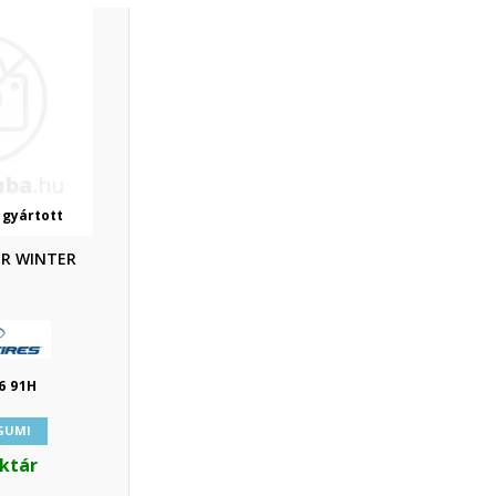
 gyártott
ER WINTER
6 91H
 GUMI
aktár