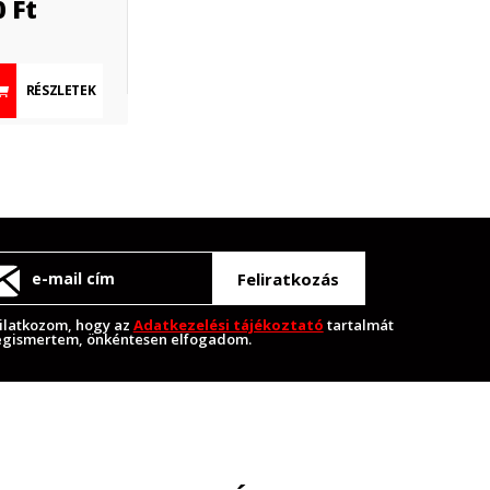
0
Ft
RÉSZLETEK
Feliratkozás
ilatkozom, hogy az
Adatkezelési tájékoztató
tartalmát
gismertem, önkéntesen elfogadom.