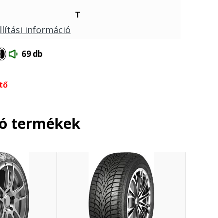
T
llítási információ
69 db
tő
ló termékek