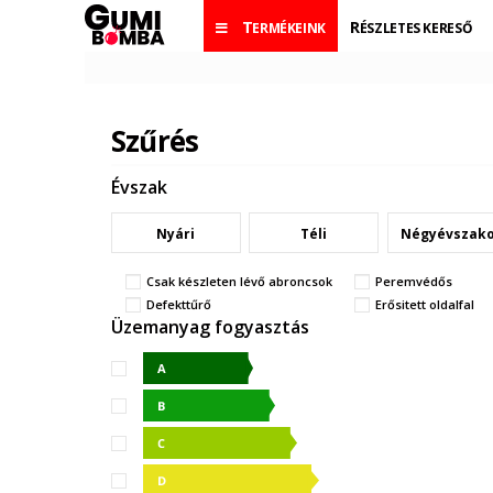
TERMÉKEINK
RÉSZLETES KERESŐ
Szűrés
Évszak
Nyári
Téli
Négyévszak
Csak készleten lévő abroncsok
Peremvédős
Defekttűrő
Erősitett oldalfal
Üzemanyag fogyasztás