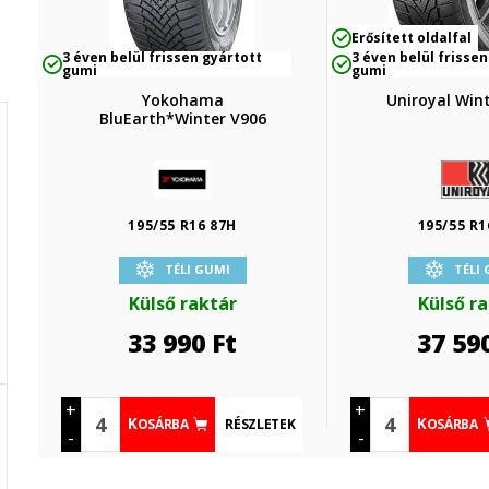
Erősített oldalfal
3 éven belül frissen gyártott
3 éven belül frissen
gumi
gumi
Yokohama
Uniroyal Win
BluEarth*Winter V906
195/55 R16 87H
195/55 R1
TÉLI GUMI
TÉLI
Külső raktár
Külső r
33 990
Ft
37 59
+
+
RÉSZLETEK
KOSÁRBA
KOSÁRBA
-
-