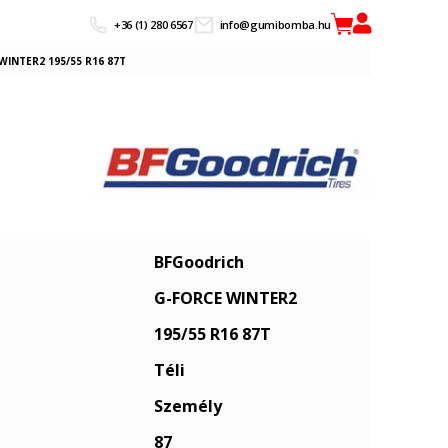
+36 (1) 280 6567
info@gumibomba.hu
WINTER2 195/55 R16 87T
BFGoodrich
G-FORCE WINTER2
195/55 R16 87T
Téli
Személy
87