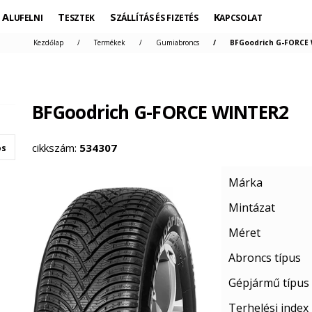
ALUFELNI
TESZTEK
SZÁLLÍTÁS ÉS FIZETÉS
KAPCSOLAT
Kezdőlap
Termékek
Gumiabroncs
BFGoodrich G-FORCE 
BFGoodrich G-FORCE WINTER2
cikkszám:
534307
os
Márka
Mintázat
Méret
Abroncs típus
Gépjármű típus
Terhelési index