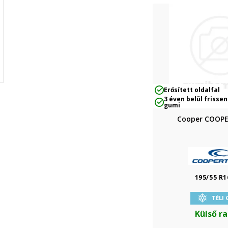
Erősített oldalfal
3 éven belül frissen
gumi
Cooper COOP
195/55 R1
TÉLI
Külső r