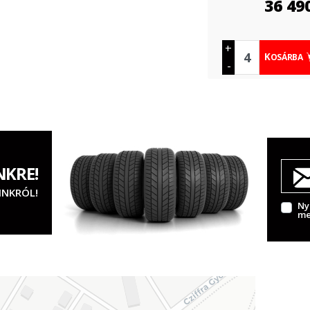
36 49
+
KOSÁRBA
-
NKRE!
INKRÓL!
Ny
me