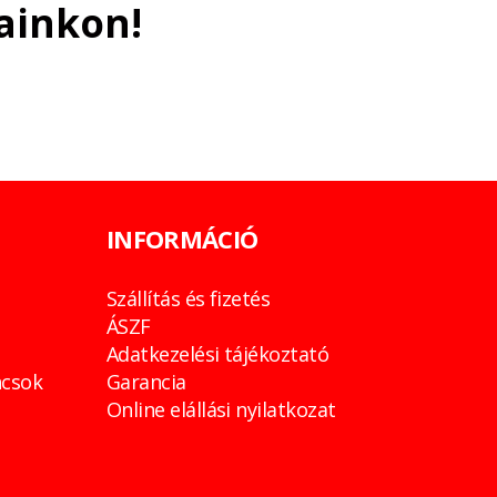
ainkon!
INFORMÁCIÓ
Szállítás és fizetés
ÁSZF
Adatkezelési tájékoztató
csok
Garancia
Online elállási nyilatkozat