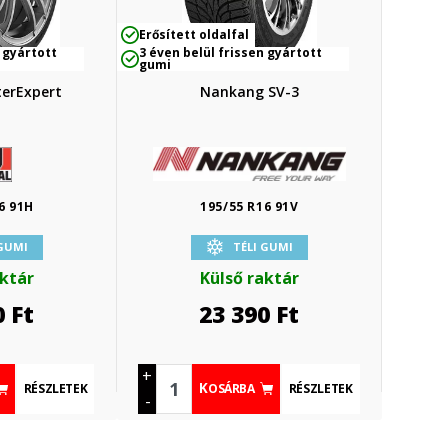
Erősített oldalfal
 gyártott
3 éven belül frissen gyártott
gumi
terExpert
Nankang SV-3
6 91H
195/55 R16 91V
 GUMI
TÉLI GUMI
aktár
Külső raktár
0
Ft
23 390
Ft
+
RÉSZLETEK
RÉSZLETEK
KOSÁRBA
-