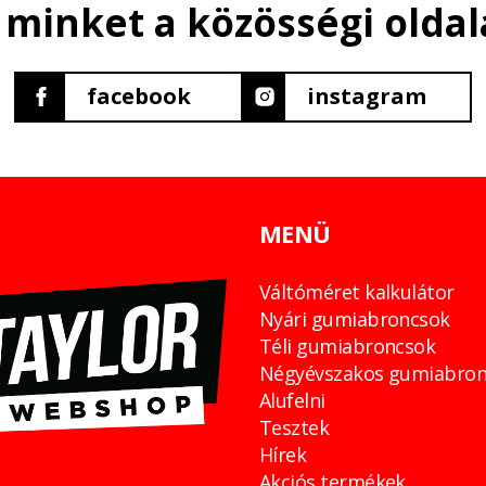
 minket a közösségi oldal
facebook
instagram
MENÜ
Váltóméret kalkulátor
Nyári gumiabroncsok
Téli gumiabroncsok
Négyévszakos gumiabron
Alufelni
Tesztek
Hírek
Akciós termékek