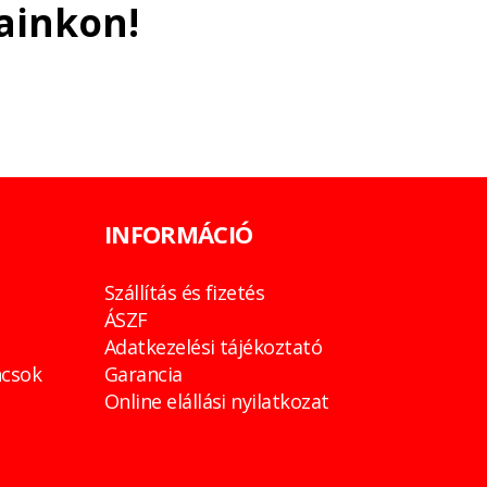
ainkon!
INFORMÁCIÓ
Szállítás és fizetés
ÁSZF
Adatkezelési tájékoztató
csok
Garancia
Online elállási nyilatkozat