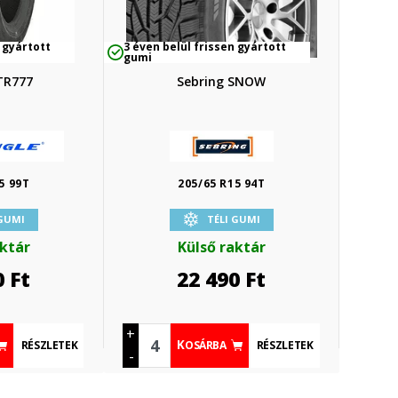
 gyártott
3 éven belül frissen gyártott
gumi
TR777
Sebring SNOW
5 99T
205/65 R15 94T
 GUMI
TÉLI GUMI
aktár
Külső raktár
0
Ft
22 490
Ft
+
RÉSZLETEK
RÉSZLETEK
KOSÁRBA
-