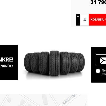
31 79
+
KOSÁRBA
-
NKRE!
INKRÓL!
Ny
me