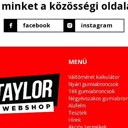
 minket a közösségi oldal
facebook
instagram
MENÜ
Váltóméret kalkulátor
Nyári gumiabroncsok
Téli gumiabroncsok
Négyévszakos gumiabron
Alufelni
Tesztek
Hírek
Akciós termékek