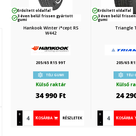
Erősített oldalfal
Erősített oldalfal
3 éven belül frissen gyártott
3 éven belül frissen
gumi
gumi
Hankook Winter i*cept RS
Triangle 
W442
205/65 R15 99T
205/65 R1
TÉLI GUMI
TÉLI
Külső raktár
Külső r
34 990
Ft
24 29
+
+
RÉSZLETEK
KOSÁRBA
KOSÁRBA
-
-