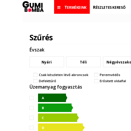
TERMÉKEINK
RÉSZLETES KERESŐ
Szűrés
Évszak
Nyári
Téli
Négyévszak
Csak készleten lévő abroncsok
Peremvédős
Defekttűrő
Erősitett oldalfal
Üzemanyag fogyasztás