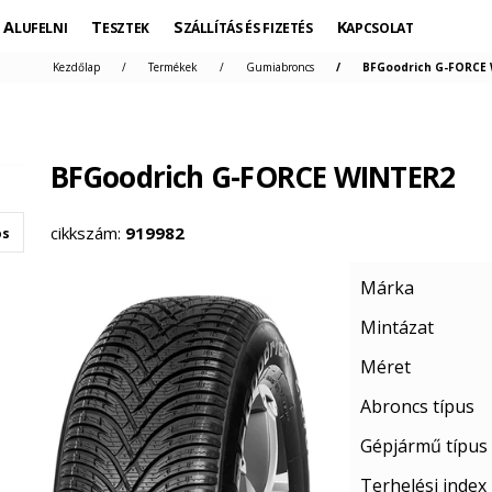
ALUFELNI
TESZTEK
SZÁLLÍTÁS ÉS FIZETÉS
KAPCSOLAT
Kezdőlap
Termékek
Gumiabroncs
BFGoodrich G-FORCE 
BFGoodrich G-FORCE WINTER2
cikkszám:
919982
os
Márka
Mintázat
Méret
Abroncs típus
Gépjármű típus
Terhelési index