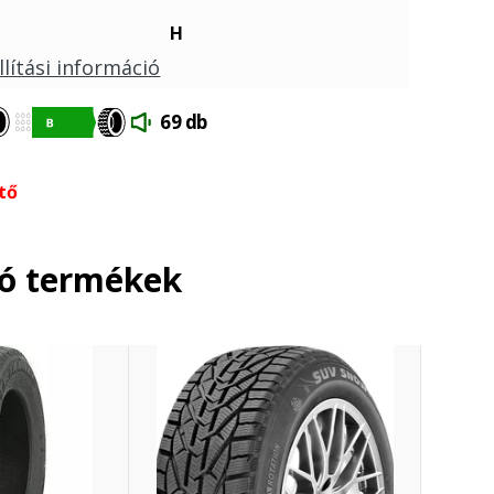
H
llítási információ
69 db
tő
ló termékek