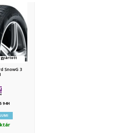
 gyártott
rd SnowG 3
1
5 94H
 GUMI
aktár