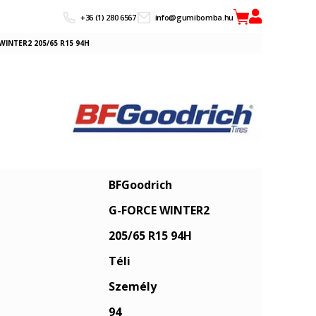
+36 (1) 280 6567
info@gumibomba.hu
WINTER2 205/65 R15 94H
BFGoodrich
G-FORCE WINTER2
205/65 R15 94H
Téli
Személy
94