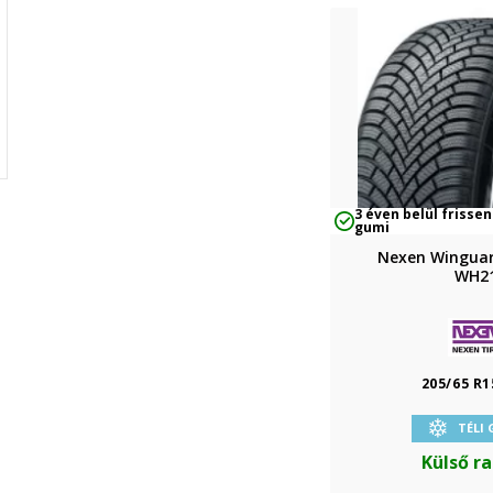
3 éven belül frissen
gumi
Nexen Wingua
WH2
205/65 R1
TÉLI
Külső r