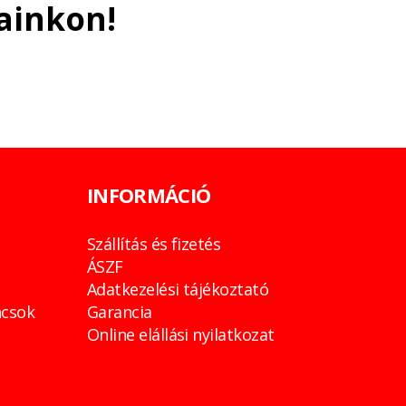
ainkon!
INFORMÁCIÓ
Szállítás és fizetés
ÁSZF
Adatkezelési tájékoztató
csok
Garancia
Online elállási nyilatkozat