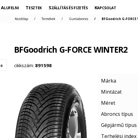
ALUFELNI
TESZTEK
SZÁLLÍTÁS ÉS FIZETÉS
KAPCSOLAT
Kezdőlap
Termékek
Gumiabroncs
BFGoodrich G-FORCE 
BFGoodrich G-FORCE WINTER2
cikkszám:
891598
os
Márka
Mintázat
Méret
Abroncs típus
Gépjármű típus
Terhelési index