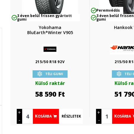
Peremvédős
3 éven belül frissen gyártott
3 éven belül frissen
gumi
gumi
Yokohama
Hankook
BluEarth*Winter V905
215/50 R18 92V
215/50 R1
TÉLI GUMI
TÉLI
Külső raktár
Külső r
58 590
Ft
51 79
+
+
RÉSZLETEK
KOSÁRBA
KOSÁRBA
-
-