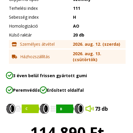
Terhelési index
111
Sebesség index
H
Homologizáció
AO
Külső raktár
20 db
Személyes átvétel
2026. aug. 12. (szerda)
2026. aug. 13.
Házhozszállítás
(csütörtök)
3 éven belül frissen gyártott gumi
Peremvédős
Erősített oldalfal
73 db
114 890
Ft