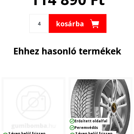
kosárba
Ehhez hasonló termékek
Erősített oldalfal
Peremvédős
3 éven belül frissen
3 éven belül frissen