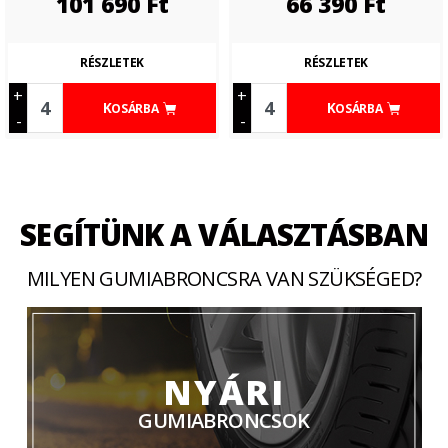
101 690
Ft
66 390
Ft
RÉSZLETEK
RÉSZLETEK
+
+
KOSÁRBA
KOSÁRBA
-
-
SEGÍTÜNK A VÁLASZTÁSBAN
MILYEN GUMIABRONCSRA VAN SZÜKSÉGED?
NYÁRI
GUMIABRONCSOK