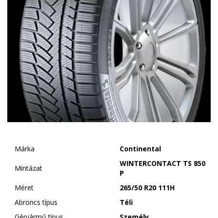
Márka
Continental
WINTERCONTACT TS 850
Mintázat
P
Méret
265/50 R20 111H
Abroncs típus
Téli
Gépjármű típus
Személy