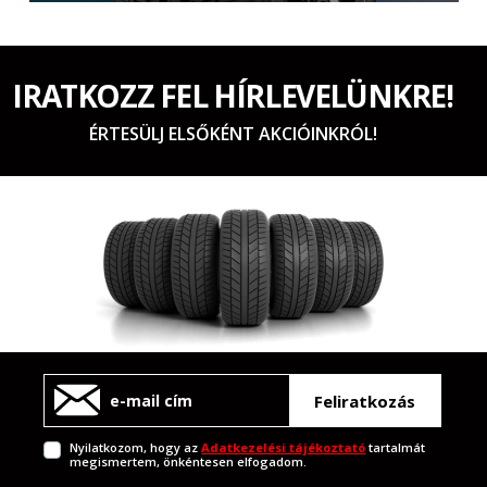
IRATKOZZ FEL HÍRLEVELÜNKRE!
ÉRTESÜLJ ELSŐKÉNT AKCIÓINKRÓL!
Feliratkozás
Nyilatkozom, hogy az
Adatkezelési tájékoztató
tartalmát
megismertem, önkéntesen elfogadom.