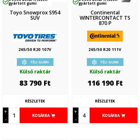
gyártott gumi
gyártott gumi
Toyo Snowprox S954
Continental
SUV
WINTERCONTACT TS
870 P
265/50 R20 107V
265/50 R20 111V
TÉLI GUMI
TÉLI GUMI
Külső raktár
Külső raktár
83 790
Ft
116 190
Ft
RÉSZLETEK
RÉSZLETEK
+
+
KOSÁRBA
KOSÁRBA
-
-