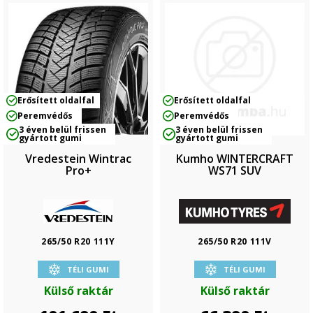
Erősített oldalfal
Erősített oldalfal
Peremvédős
Peremvédős
3 éven belül frissen
3 éven belül frissen
gyártott gumi
gyártott gumi
Vredestein Wintrac
Kumho WINTERCRAFT
Pro+
WS71 SUV
265/50 R20 111Y
265/50 R20 111V
TÉLI GUMI
TÉLI GUMI
Külső raktár
Külső raktár