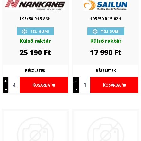
195/50 R15 86H
195/50 R15 82H
TÉLI GUMI
TÉLI GUMI
Külső raktár
Külső raktár
25 190
Ft
17 990
Ft
RÉSZLETEK
RÉSZLETEK
+
+
KOSÁRBA
KOSÁRBA
-
-