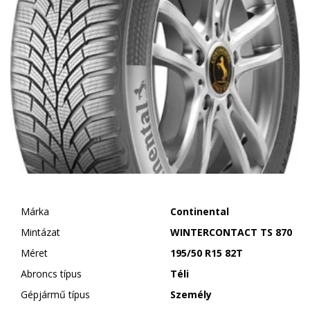
Márka
Continental
Mintázat
WINTERCONTACT TS 870
Méret
195/50 R15 82T
Abroncs típus
Téli
Gépjármű típus
Személy