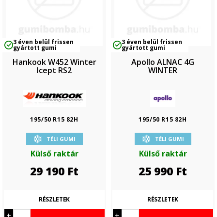
3 éven belül frissen
3 éven belül frissen
gyártott gumi
gyártott gumi
Hankook W452 Winter
Apollo ALNAC 4G
Icept RS2
WINTER
195/50 R15 82H
195/50 R15 82H
TÉLI GUMI
TÉLI GUMI
Külső raktár
Külső raktár
29 190
Ft
25 990
Ft
RÉSZLETEK
RÉSZLETEK
+
+