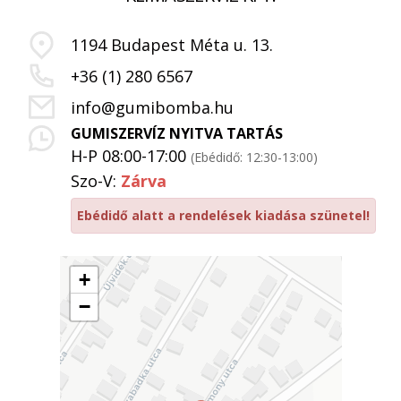
1194 Budapest Méta u. 13.
+36 (1) 280 6567
info@gumibomba.hu
GUMISZERVÍZ NYITVA TARTÁS
H-P 08:00-17:00
(Ebédidő: 12:30-13:00)
Szo-V:
Zárva
Ebédidő alatt a rendelések kiadása szünetel!
+
−