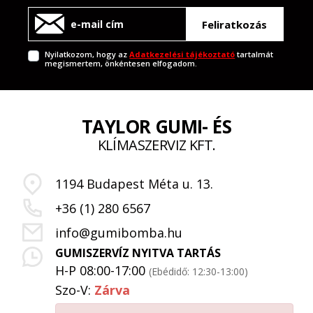
Feliratkozás
Nyilatkozom, hogy az
Adatkezelési tájékoztató
tartalmát
megismertem, önkéntesen elfogadom.
TAYLOR GUMI- ÉS
KLÍMASZERVIZ KFT.
1194 Budapest Méta u. 13.
+36 (1) 280 6567
info@gumibomba.hu
GUMISZERVÍZ NYITVA TARTÁS
H-P 08:00-17:00
(Ebédidő: 12:30-13:00)
Szo-V:
Zárva