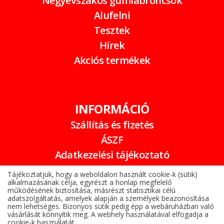
Négyévszakos gumiabroncsok
Alufelni
Tesztek
Hírek
Akciós termékek
INFORMÁCIÓ
Szállítás és fizetés
ÁSZF
Adatkezelési tájékoztató
Garancia
Tájékoztatjuk, hogy a weboldalon használt cookie-k (sütik)
alkalmazásának célja, egyrészt a honlap megfelelő
Online elállási nyilatkozat
működésének biztosítása, másrészt statisztikai célú
adatszolgáltatás, amelyek alapján a személyek beazonosítása
nem lehetséges. Bizonyos sütik pedig épp a webáruházban való
vásárlását könnyítik meg. A webhely használatával elfogadja a
cookie-k használatát.