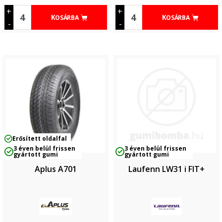
+
+
KOSÁRBA
KOSÁRBA
-
-
Erősített oldalfal
3 éven belül frissen
3 éven belül frissen
gyártott gumi
gyártott gumi
Aplus A701
Laufenn LW31 i FIT+