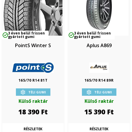
3 éven belül frissen
3 éven belül frissen
gyártott gumi
gyártott gumi
PointS Winter S
Aplus A869
165/70 R14 81T
165/70 R14 89R
TÉLI GUMI
TÉLI GUMI
Külső raktár
Külső raktár
18 390
Ft
15 390
Ft
RÉSZLETEK
RÉSZLETEK