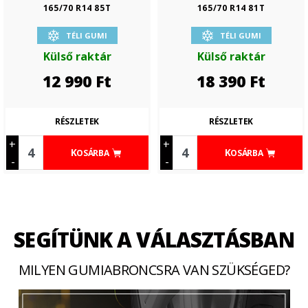
165/70 R14 85T
165/70 R14 81T
TÉLI GUMI
TÉLI GUMI
Külső raktár
Külső raktár
12 990
Ft
18 390
Ft
RÉSZLETEK
RÉSZLETEK
+
+
KOSÁRBA
KOSÁRBA
-
-
SEGÍTÜNK A VÁLASZTÁSBAN
MILYEN GUMIABRONCSRA VAN SZÜKSÉGED?