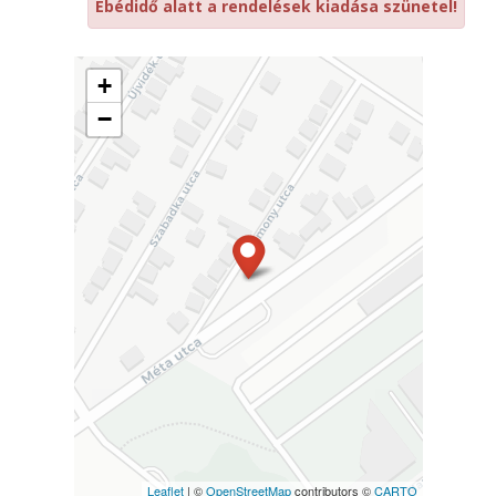
Ebédidő alatt a rendelések kiadása szünetel!
+
−
Leaflet
| ©
OpenStreetMap
contributors ©
CARTO