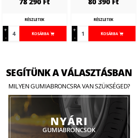
78 290
Ft
80 390
Ft
RÉSZLETEK
RÉSZLETEK
+
+
KOSÁRBA
KOSÁRBA
-
-
SEGÍTÜNK A VÁLASZTÁSBAN
MILYEN GUMIABRONCSRA VAN SZÜKSÉGED?
NYÁRI
GUMIABRONCSOK