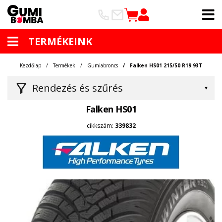
TERMÉKEINK
Kezdőlap
Termékek
Gumiabroncs
Falken HS01 215/50 R19 93T
Rendezés és szűrés
Falken HS01
cikkszám:
339832