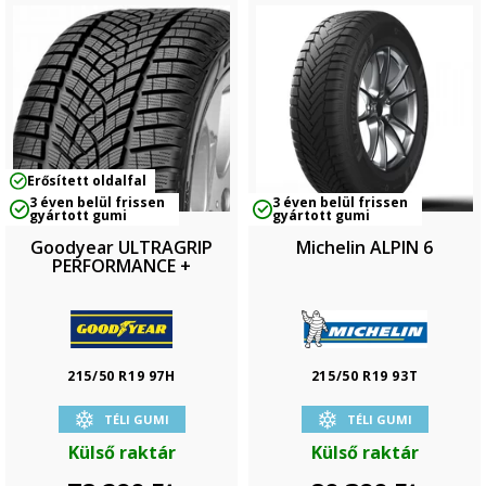
Erősített oldalfal
3 éven belül frissen
3 éven belül frissen
gyártott gumi
gyártott gumi
Goodyear ULTRAGRIP
Michelin ALPIN 6
PERFORMANCE +
215/50 R19 97H
215/50 R19 93T
TÉLI GUMI
TÉLI GUMI
Külső raktár
Külső raktár