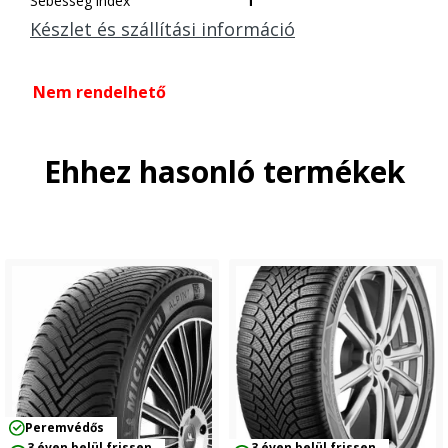
Sebesség index
T
Készlet és szállítási információ
Nem rendelhető
Ehhez hasonló termékek
Peremvédős
3 éven belül frissen
3 éven belül frissen