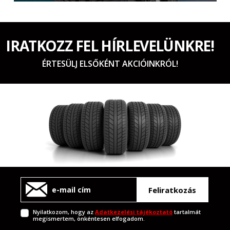
IRATKOZZ FEL HÍRLEVELÜNKRE!
ÉRTESÜLJ ELSŐKÉNT AKCIÓINKRÓL!
Feliratkozás
Nyilatkozom, hogy az
Adatkezelési tájékoztató
tartalmát
megismertem, önkéntesen elfogadom.