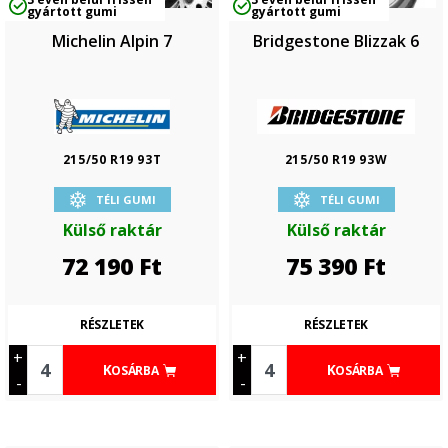
gyártott gumi
gyártott gumi
Michelin Alpin 7
Bridgestone Blizzak 6
215/50 R19 93T
215/50 R19 93W
TÉLI GUMI
TÉLI GUMI
Külső raktár
Külső raktár
72 190
Ft
75 390
Ft
RÉSZLETEK
RÉSZLETEK
+
+
KOSÁRBA
KOSÁRBA
-
-