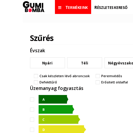
TERMÉKEINK
RÉSZLETES KERESŐ
Szűrés
Évszak
Nyári
Téli
Négyévszak
Csak készleten lévő abroncsok
Peremvédős
Defekttűrő
Erősitett oldalfal
Üzemanyag fogyasztás