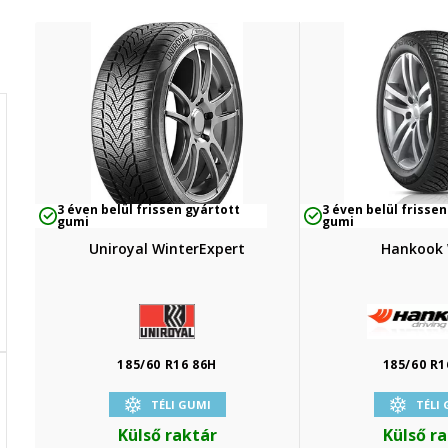
3 éven belül frissen gyártott
3 éven belül frissen
gumi
gumi
Uniroyal WinterExpert
Hankook
185/60 R16 86H
185/60 R1
TÉLI GUMI
TÉLI
Külső raktár
Külső r