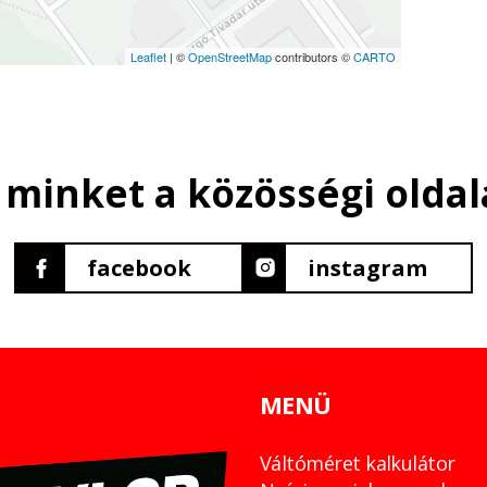
Leaflet
| ©
OpenStreetMap
contributors ©
CARTO
 minket a közösségi oldal
facebook
instagram
MENÜ
Váltóméret kalkulátor