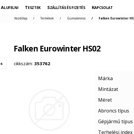
ALUFELNI
TESZTEK
SZÁLLÍTÁS ÉS FIZETÉS
KAPCSOLAT
Kezdőlap
Termékek
Gumiabroncs
Falken Eurowinter HS
Falken Eurowinter HS02
cikkszám:
353762
os
Márka
Mintázat
Méret
Abroncs típus
Gépjármű típus
Terhelési index