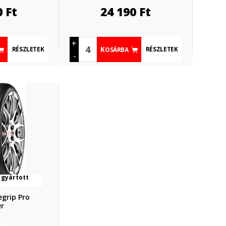
0
Ft
24 190
Ft
+
RÉSZLETEK
RÉSZLETEK
KOSÁRBA
-
 gyártott
grip Pro
r