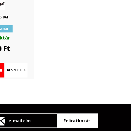
6 86H
 GUMI
aktár
0
Ft
RÉSZLETEK
Feliratkozás