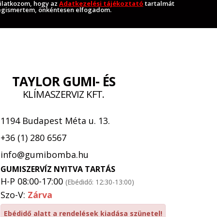
ilatkozom, hogy az
Adatkezelési tájékoztató
tartalmát
gismertem, önkéntesen elfogadom.
TAYLOR GUMI- ÉS
KLÍMASZERVIZ KFT.
1194 Budapest Méta u. 13.
+36 (1) 280 6567
info@gumibomba.hu
GUMISZERVÍZ NYITVA TARTÁS
H-P 08:00-17:00
(Ebédidő: 12:30-13:00)
Szo-V:
Zárva
Ebédidő alatt a rendelések kiadása szünetel!