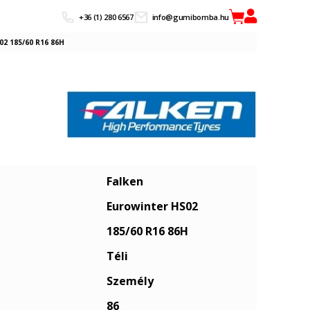
+36 (1) 280 6567
info@gumibomba.hu
02 185/60 R16 86H
Falken
Eurowinter HS02
185/60 R16 86H
Téli
Személy
86