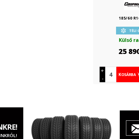
185/60 R1
TÉLI
Külső r
25 89
+
KOSÁRBA
-
NKRE!
INKRÓL!