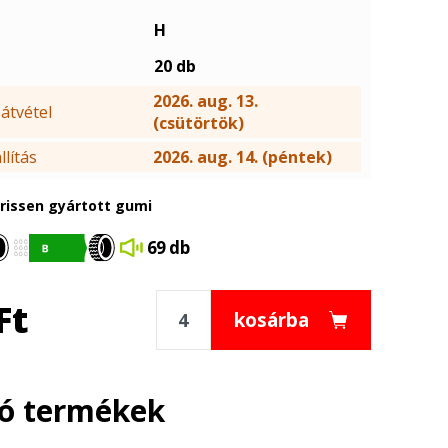
H
20 db
2026. aug. 13.
átvétel
(csütörtök)
lítás
2026. aug. 14. (péntek)
frissen gyártott gumi
69 db
Ft
kosárba
ló termékek