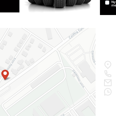
Ny
me