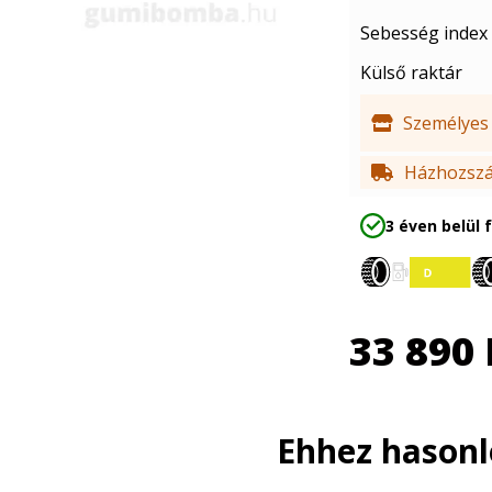
Sebesség index
Külső raktár
Személyes 
Házhozszál
3 éven belül 
33 890
Ehhez hason