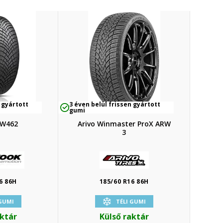
 gyártott
3 éven belül frissen gyártott
gumi
 W462
Arivo Winmaster ProX ARW
3
6 86H
185/60 R16 86H
 GUMI
TÉLI GUMI
aktár
Külső raktár