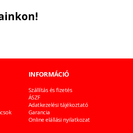
ainkon!
INFORMÁCIÓ
Szállítás és fizetés
ÁSZF
Adatkezelési tájékoztató
csok
Garancia
Online elállási nyilatkozat