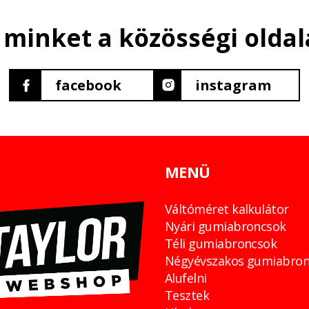
 minket a közösségi oldal
facebook
instagram
MENÜ
Váltóméret kalkulátor
Nyári gumiabroncsok
Téli gumiabroncsok
Négyévszakos gumiabron
Alufelni
Tesztek