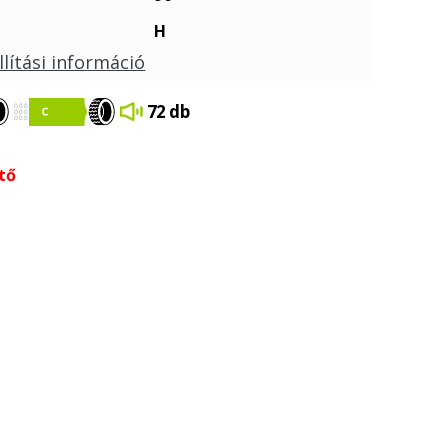
H
llítási információ
72 db
tő