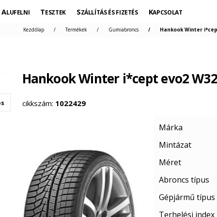
ALUFELNI
TESZTEK
SZÁLLÍTÁS ÉS FIZETÉS
KAPCSOLAT
Kezdőlap
Termékek
Gumiabroncs
Hankook Winter i*cep
Hankook Winter i*cept evo2 W3
cikkszám:
1022429
os
Márka
Mintázat
Méret
Abroncs típus
Gépjármű típus
Terhelési index