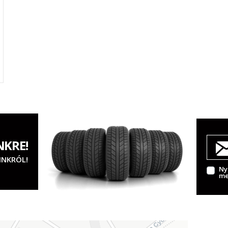
NKRE!
INKRÓL!
Ny
me