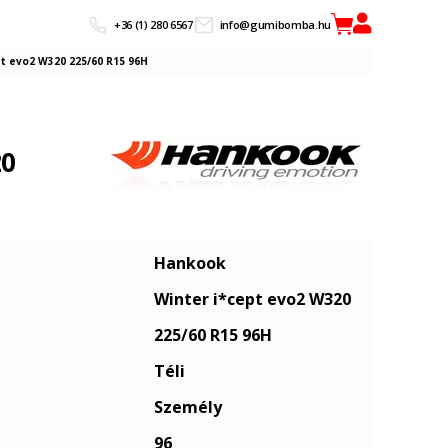
+36 (1) 280 6567
info@gumibomba.hu
t evo2 W320 225/60 R15 96H
20
Hankook
Winter i*cept evo2 W320
225/60 R15 96H
Téli
Személy
96