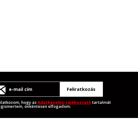
Feliratkozás
ilatkozom, hogy az
Adatkezelési tájékoztató
tartalmát
gismertem, önkéntesen elfogadom.