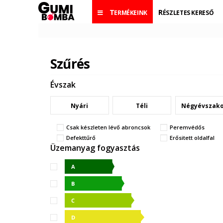
TERMÉKEINK
RÉSZLETES KERESŐ
Szűrés
Évszak
Nyári
Téli
Négyévszak
Csak készleten lévő abroncsok
Peremvédős
Defekttűrő
Erősitett oldalfal
Üzemanyag fogyasztás