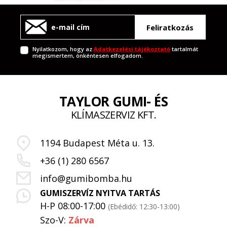
Feliratkozás
Nyilatkozom, hogy az
Adatkezelési tájékoztató
tartalmát
megismertem, önkéntesen elfogadom.
TAYLOR GUMI- ÉS
KLÍMASZERVIZ KFT.
1194 Budapest Méta u. 13.
+36 (1) 280 6567
info@gumibomba.hu
GUMISZERVÍZ NYITVA TARTÁS
H-P 08:00-17:00
(Ebédidő: 12:30-13:00)
Szo-V:
Zárva