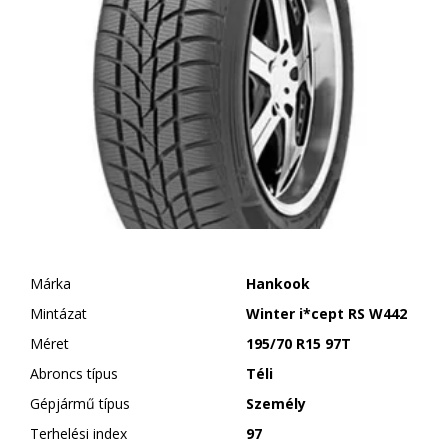
Márka
Hankook
Mintázat
Winter i*cept RS W442
Méret
195/70 R15 97T
Abroncs típus
Téli
Gépjármű típus
Személy
Terhelési index
97