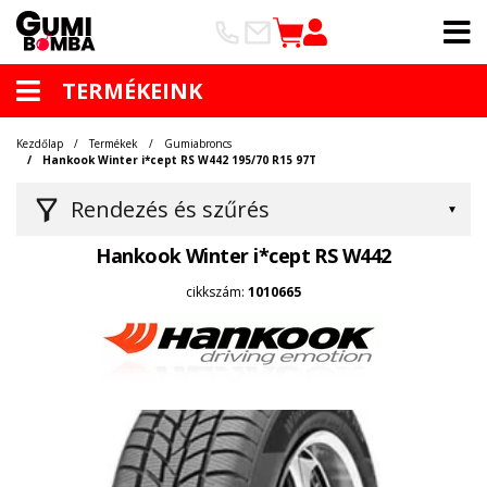
TERMÉKEINK
Kezdőlap
Termékek
Gumiabroncs
Hankook Winter i*cept RS W442 195/70 R15 97T
Rendezés és szűrés
Hankook Winter i*cept RS W442
cikkszám:
1010665