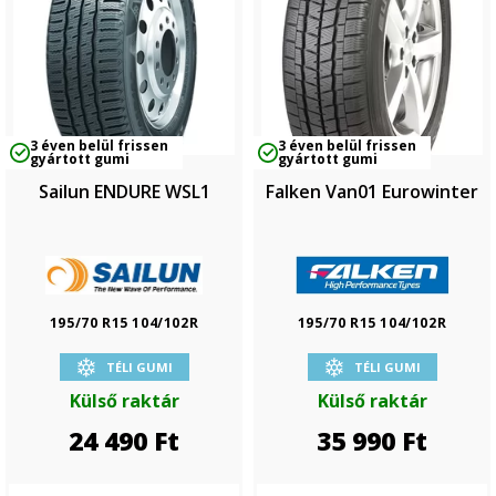
3 éven belül frissen
3 éven belül frissen
gyártott gumi
gyártott gumi
Sailun ENDURE WSL1
Falken Van01 Eurowinter
195/70 R15 104/102R
195/70 R15 104/102R
TÉLI GUMI
TÉLI GUMI
Külső raktár
Külső raktár
24 490
Ft
35 990
Ft