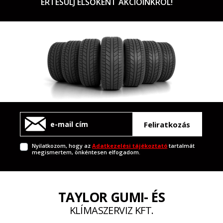
ÉRTESÜLJ ELSŐKÉNT AKCIÓINKRÓL!
Feliratkozás
Nyilatkozom, hogy az
Adatkezelési tájékoztató
tartalmát
megismertem, önkéntesen elfogadom.
TAYLOR GUMI- ÉS
KLÍMASZERVIZ KFT.