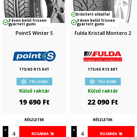
Erősített oldalfal
3 éven belül frissen
3 éven belül frissen
gyártott gumi
gyártott gumi
PointS Winter S
Fulda Kristall Montero 2
175/65 R15 84T
175/65 R15 88T
TÉLI GUMI
TÉLI GUMI
Külső raktár
Külső raktár
19 690
Ft
22 090
Ft
RÉSZLETEK
RÉSZLETEK
+
+
KOSÁRBA
KOSÁRBA