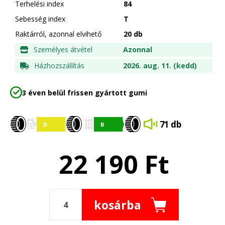
Terhelési index
84
Sebesség index
T
Raktárról, azonnal elvihető
20 db
Személyes átvétel
Azonnal
Házhozszállítás
2026. aug. 11. (kedd)
3 éven belül frissen gyártott gumi
71 db
22 190
Ft
kosárba