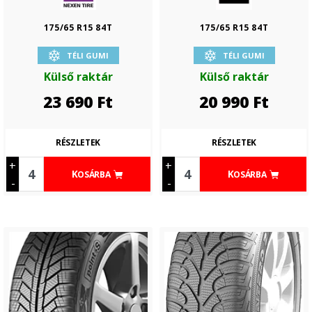
175/65 R15 84T
175/65 R15 84T
TÉLI GUMI
TÉLI GUMI
Külső raktár
Külső raktár
23 690
Ft
20 990
Ft
RÉSZLETEK
RÉSZLETEK
+
+
KOSÁRBA
KOSÁRBA
-
-