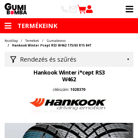
TERMÉKEINK
Kezdőlap
Termékek
Gumiabroncs
Hankook Winter i*cept RS3 W462 175/65 R15 84T
Rendezés és szűrés
Hankook Winter i*cept RS3
W462
cikkszám:
1028370