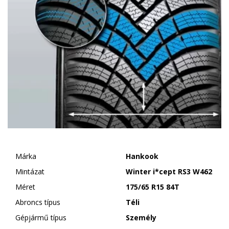
Márka
Hankook
Mintázat
Winter i*cept RS3 W462
Méret
175/65 R15 84T
Abroncs típus
Téli
Gépjármű típus
Személy