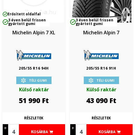
Erősített oldalfal
3 éven belül frissen
3 éven belül frissen
gyártott gumi
gyártott gumi
Michelin Alpin 7 XL
Michelin Alpin 7
205/55 R16 94H
205/55 R16 91H
TÉLI GUMI
TÉLI GUMI
Külső raktár
Külső raktár
51 990
Ft
43 090
Ft
RÉSZLETEK
RÉSZLETEK
+
+
KOSÁRBA
KOSÁRBA