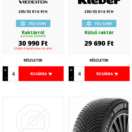
205/55 R16 91H
205/55 R16 91H
TÉLI GUMI
TÉLI GUMI
Raktárról
Külső raktár
azonnal elvihető
30 990
Ft
29 690
Ft
Utolsó 4 darab ezen az áron
RÉSZLETEK
RÉSZLETEK
+
+
KOSÁRBA
KOSÁRBA
-
-