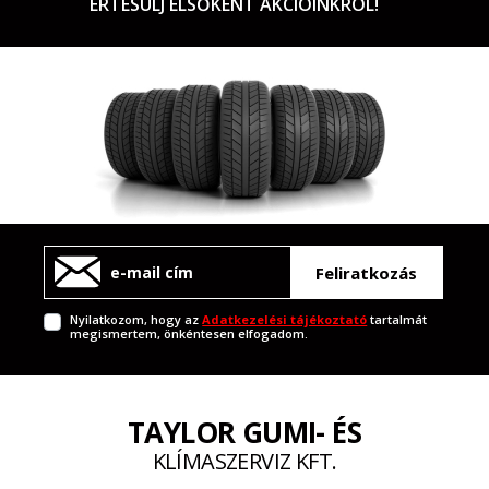
ÉRTESÜLJ ELSŐKÉNT AKCIÓINKRÓL!
Feliratkozás
Nyilatkozom, hogy az
Adatkezelési tájékoztató
tartalmát
megismertem, önkéntesen elfogadom.
TAYLOR GUMI- ÉS
KLÍMASZERVIZ KFT.