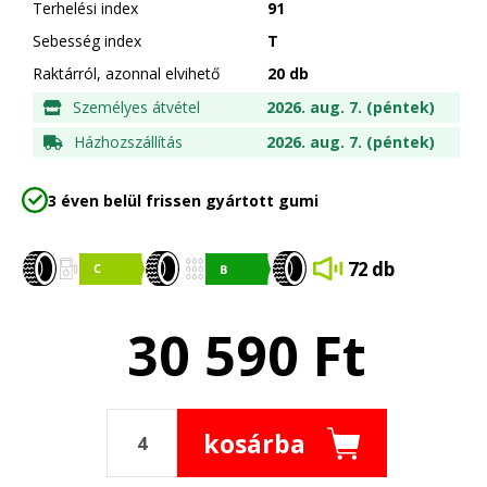
Terhelési index
91
Sebesség index
T
Raktárról, azonnal elvihető
20 db
Személyes átvétel
2026. aug. 7. (péntek)
Házhozszállítás
2026. aug. 7. (péntek)
3 éven belül frissen gyártott gumi
72 db
30 590
Ft
kosárba