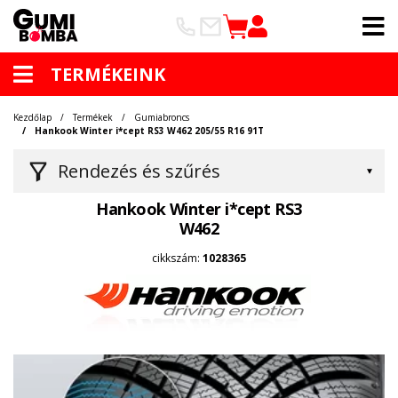
TERMÉKEINK
Kezdőlap
Termékek
Gumiabroncs
Hankook Winter i*cept RS3 W462 205/55 R16 91T
Rendezés és szűrés
Hankook Winter i*cept RS3
W462
cikkszám:
1028365