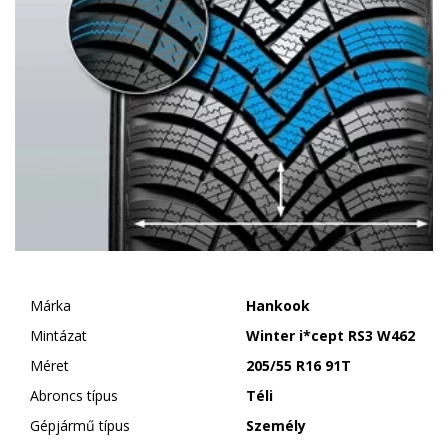
Márka
Hankook
Mintázat
Winter i*cept RS3 W462
Méret
205/55 R16 91T
Abroncs típus
Téli
Gépjármű típus
Személy