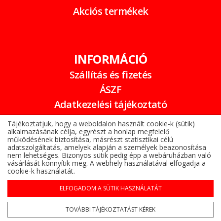
Akciós termékek
INFORMÁCIÓ
Szállítás és fizetés
ÁSZF
Adatkezelési tájékoztató
Garancia
Tájékoztatjuk, hogy a weboldalon használt cookie-k (sütik)
alkalmazásának célja, egyrészt a honlap megfelelő
Online elállási nyilatkozat
működésének biztosítása, másrészt statisztikai célú
adatszolgáltatás, amelyek alapján a személyek beazonosítása
nem lehetséges. Bizonyos sütik pedig épp a webáruházban való
vásárlását könnyítik meg. A webhely használatával elfogadja a
cookie-k használatát.
ELFOGADOM A SÜTIK HASZNÁLATÁT
Alufelni az Árukeresőn
Copyright © 2022-2026 www.gumibomba.hu
TOVÁBBI TÁJÉKOZTATÁST KÉREK