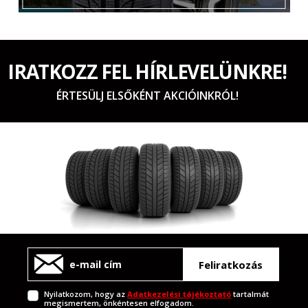
IRATKOZZ FEL HÍRLEVELÜNKRE!
ÉRTESÜLJ ELSŐKÉNT AKCIÓINKRÓL!
Feliratkozás
Nyilatkozom, hogy az
Adatkezelési tájékoztató
tartalmát
megismertem, önkéntesen elfogadom.