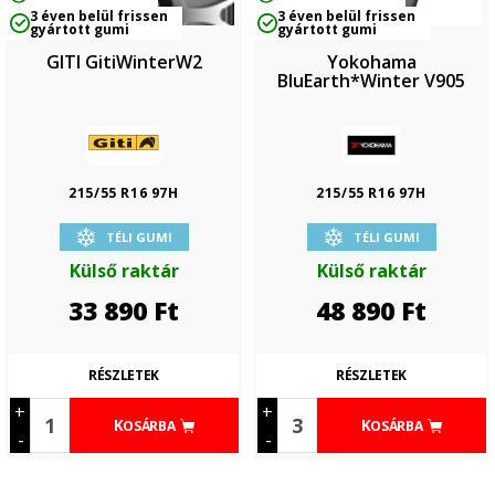
3 éven belül frissen
3 éven belül frissen
gyártott gumi
gyártott gumi
GITI GitiWinterW2
Yokohama
BluEarth*Winter V905
215/55 R16 97H
215/55 R16 97H
TÉLI GUMI
TÉLI GUMI
Külső raktár
Külső raktár
33 890
Ft
48 890
Ft
RÉSZLETEK
RÉSZLETEK
+
+
KOSÁRBA
KOSÁRBA
-
-