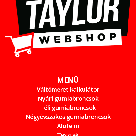
MENÜ
Váltóméret kalkulátor
Nyári gumiabroncsok
Téli gumiabroncsok
Négyévszakos gumiabroncsok
Alufelni
Tesztek