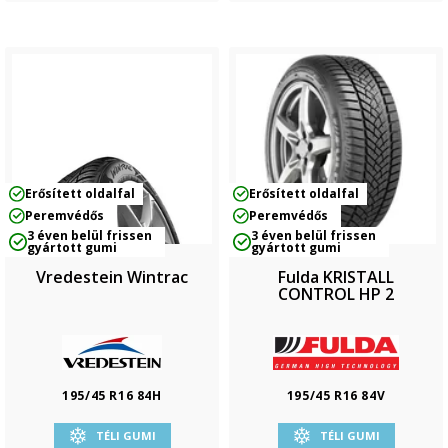
Erősített oldalfal
Erősített oldalfal
Peremvédős
Peremvédős
3 éven belül frissen
3 éven belül frissen
gyártott gumi
gyártott gumi
Vredestein Wintrac
Fulda KRISTALL
CONTROL HP 2
195/45 R16 84H
195/45 R16 84V
TÉLI GUMI
TÉLI GUMI