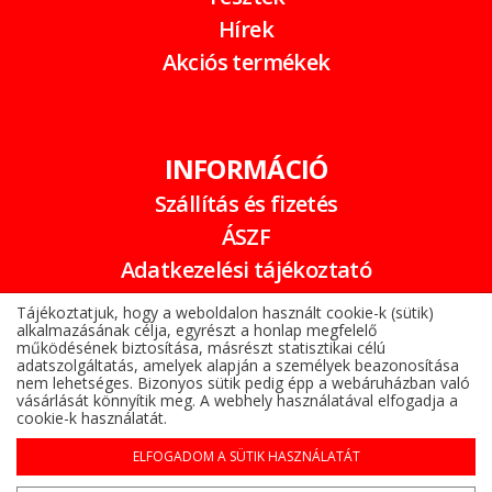
Hírek
Akciós termékek
INFORMÁCIÓ
Szállítás és fizetés
ÁSZF
Adatkezelési tájékoztató
Garancia
Tájékoztatjuk, hogy a weboldalon használt cookie-k (sütik)
alkalmazásának célja, egyrészt a honlap megfelelő
Online elállási nyilatkozat
működésének biztosítása, másrészt statisztikai célú
adatszolgáltatás, amelyek alapján a személyek beazonosítása
nem lehetséges. Bizonyos sütik pedig épp a webáruházban való
vásárlását könnyítik meg. A webhely használatával elfogadja a
cookie-k használatát.
ELFOGADOM A SÜTIK HASZNÁLATÁT
Alufelni az Árukeresőn