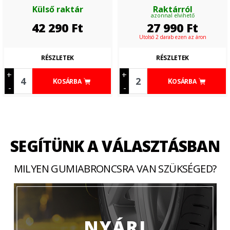
Külső raktár
Raktárról
azonnal elvihető
42 290
Ft
27 990
Ft
Utolsó 2 darab ezen az áron
RÉSZLETEK
RÉSZLETEK
+
+
KOSÁRBA
KOSÁRBA
-
-
SEGÍTÜNK A VÁLASZTÁSBAN
MILYEN GUMIABRONCSRA VAN SZÜKSÉGED?
NYÁRI