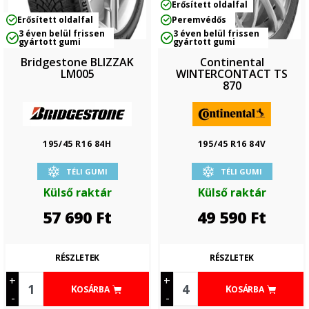
Erősített oldalfal
Erősített oldalfal
Peremvédős
3 éven belül frissen
3 éven belül frissen
gyártott gumi
gyártott gumi
Bridgestone BLIZZAK
Continental
LM005
WINTERCONTACT TS
870
195/45 R16 84H
195/45 R16 84V
TÉLI GUMI
TÉLI GUMI
Külső raktár
Külső raktár
57 690
Ft
49 590
Ft
RÉSZLETEK
RÉSZLETEK
+
+
KOSÁRBA
KOSÁRBA
-
-