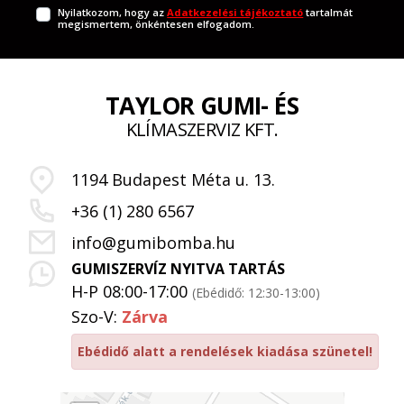
Nyilatkozom, hogy az
Adatkezelési tájékoztató
tartalmát
megismertem, önkéntesen elfogadom.
TAYLOR GUMI- ÉS
KLÍMASZERVIZ KFT.
1194 Budapest Méta u. 13.
+36 (1) 280 6567
info@gumibomba.hu
GUMISZERVÍZ NYITVA TARTÁS
H-P 08:00-17:00
(Ebédidő: 12:30-13:00)
Szo-V:
Zárva
Ebédidő alatt a rendelések kiadása szünetel!