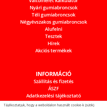
Váltóméret kalkulátor
Nyári gumiabroncsok
Téli gumiabroncsok
Négyévszakos gumiabroncsok
Alufelni
Tesztek
Hírek
Akciós termékek
INFORMÁCIÓ
Szállítás és fizetés
ÁSZF
Adatkezelési tájékoztató
Garancia
Tájékoztatjuk, hogy a weboldalon használt cookie-k (sütik)