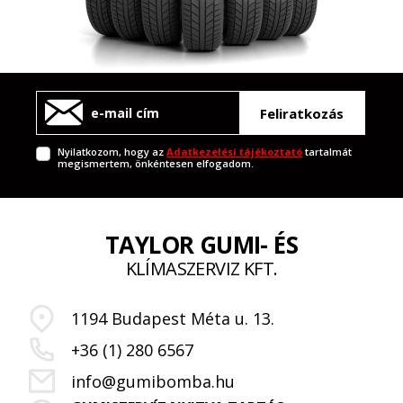
Feliratkozás
Nyilatkozom, hogy az
Adatkezelési tájékoztató
tartalmát
megismertem, önkéntesen elfogadom.
TAYLOR GUMI- ÉS
KLÍMASZERVIZ KFT.
1194 Budapest Méta u. 13.
+36 (1) 280 6567
info@gumibomba.hu