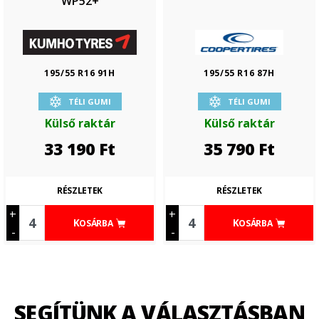
WP52+
195/55 R16 91H
195/55 R16 87H
TÉLI GUMI
TÉLI GUMI
Külső raktár
Külső raktár
33 190
Ft
35 790
Ft
RÉSZLETEK
RÉSZLETEK
+
+
KOSÁRBA
KOSÁRBA
-
-
SEGÍTÜNK A VÁLASZTÁSBAN